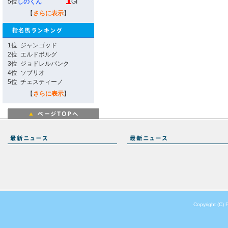
5位
しのくん
GI
【
さらに表示
】
1位
ジャンゴッド
2位
エルドボルグ
3位
ジョドレルバンク
4位
ソブリオ
5位
チェスティーノ
【
さらに表示
】
Copyright (C) 