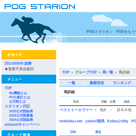
POGスタリオン POGをも
2023/09/09 故障
★更新不具合復旧
TOP
＞
グループTOP
＞
馬一覧
＞ 馬詳細
一覧
最新状況
ランキング
TOP
馬詳細
My機能とは
POG集計とは
公式戦とは
馬名
馬齢
在厩
成績
スタリオン日記
ベストミーエヴァー
▼
牝5
－
[3-5-3-0]
2025公式戦結果
2026公式戦募集
2024公式戦結果
netkeiba.com
yahoo!競馬
Keiba@nifty
PO
amazonキャンペーン
日時
競走