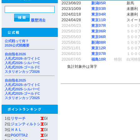
2023/08/20
新潟05R
新馬
2023/10/09
東京03R
未勝利
2024/02/18
東京04R
未勝利
2024/04/28
東京11R
スイー
履歴消去
2024/06/23
東京07R
５００
2025/02/23
東京06R
５００
2025/05/03
東京06R
５００
公式戦って何？
2025/08/31
新潟08R
５００
2026公式戦概要
2025/11/01
東京12R
５００
2026/02/10
東京07R
１００
自由指名2026
入札式2026-ホワイトC
2026/07/05
福島10R
特別
白河特
入札式2026-シルバーC
集計対象外は薄字
入札式2026-ゴールドC
スタリオンカップ2026
自由指名2025
入札式2025-ホワイトC
入札式2025-シルバーC
入札式2025-ゴールドC
スタリオンカップ2025
1位
リサーチ
GI
2位
ジェンティルトシ
GI
3位
ＨＡＬ
GI
4位
PGOTTA2
GI