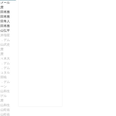
ルメール
武豊
川田将雅
川田将雅
吉田隼人
川田将雅
松山弘平
坂井瑠星
Ｍ．デム
横山武史
武豊
武豊
佐々木大
Ｍ．デム
Ｍ．デム
シュタル
富田暁
Ｍ．デム
レーン
横山和生
バデル
武豊
横山和生
田山旺佑
田山旺佑