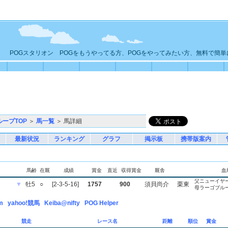
POGスタリオン POGをもうやってる方、POGをやってみたい方、無料で簡
ループTOP
＞
馬一覧
＞ 馬詳細
最新状況
ランキング
グラフ
掲示板
携帯版案内
馬齢
在厩
成績
賞金
直近
収得賞金
厩舎
血
父ニューイヤ
▼
牡5
○
[2-3-5-16]
1757
900
須貝尚介
栗東
母ラーゴブル
m
yahoo!競馬
Keiba@nifty
POG Helper
競走
レース名
距離
順位
賞金