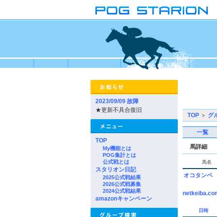
2023/09/09 故障
★更新不具合復旧
TOP
＞
グ
一覧
TOP
馬詳細
My機能とは
POG集計とは
公式戦とは
馬名
スタリオン日記
オコタンペ
2025公式戦結果
2026公式戦募集
2024公式戦結果
netkeiba.co
amazonキャンペーン
日時