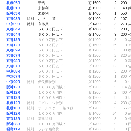
札幌05R
新馬
芝 1500
2
290
札幌01R
未勝利
芝 1500
3
140
阪神03R
未勝利
ダ 1400
1
550
京都08R
特別
なでしこ賞
ダ 1400
5
107
中京09R
特別
寒椿賞
ダ 1400
3
270
京都04R
５００万円以下
ダ 1400
3
200
京都04R
５００万円以下
ダ 1400
3
200
京都12R
５００万円以下
ダ 1400
8
0
京都12R
５００万円以下
芝 1600
15
0
京都09R
５００万円以下
ダ 1200
5
80
京都07R
５００万円以下
ダ 1200
2
320
京都08R
５００万円以下
ダ 1200
0
0
京都07R
５００万円以下
ダ 1200
12
0
中京08R
５００万円以下
ダ 1200
3
200
中京07R
５００万円以下
ダ 1200
1
800
中京09R
特別
伊良湖特別
ダ 1200
6
0
阪神12R
１０００万円以下
ダ 1200
5
114
阪神12R
１０００万円以下
ダ 1200
2
460
京都12R
１０００万円以下
ダ 1200
9
0
札幌12R
特別
Ｆビレッジ特別
ダ 1700
4
230
札幌10R
特別
オールスターＪ第３戦
ダ 1700
5
155
阪神12R
１０００万円以下
ダ 1400
14
0
東京12R
特別
清里特別
ダ 1600
8
0
阪神08R
１０００万円以下
ダ 1400
9
0
福島11R
特別
ラジオ福島賞
ダ 1700
8
0