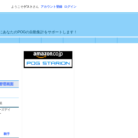
ようこそ
ゲスト
さん
アカウント登録
ログイン
単にあなたのPOGの自動集計をサポートします！
管理画面
統
ーズデイ
ー
騎手