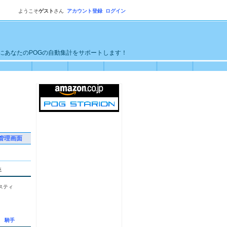
ようこそ
ゲスト
さん
アカウント登録
ログイン
単にあなたのPOGの自動集計をサポートします！
管理画面
統
スティ
騎手