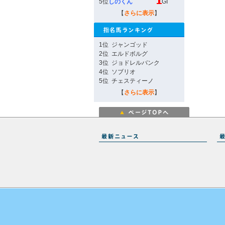
5位
しのくん
GI
【
さらに表示
】
1位
ジャンゴッド
2位
エルドボルグ
3位
ジョドレルバンク
4位
ソブリオ
5位
チェスティーノ
【
さらに表示
】