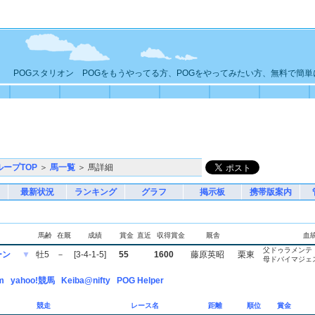
POGスタリオン POGをもうやってる方、POGをやってみたい方、無料で簡
ループTOP
＞
馬一覧
＞ 馬詳細
最新状況
ランキング
グラフ
掲示板
携帯版案内
馬齢
在厩
成績
賞金
直近
収得賞金
厩舎
血
父ドゥラメンテ
ーン
▼
牡5
－
[3-4-1-5]
55
1600
藤原英昭
栗東
母ドバイマジェ
m
yahoo!競馬
Keiba@nifty
POG Helper
競走
レース名
距離
順位
賞金