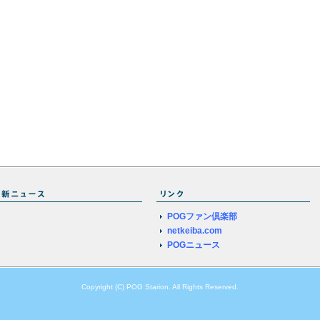
POGファン倶楽部
netkeiba.com
POGニュース
Copyright (C) POG Starion. All Rights Reserved.