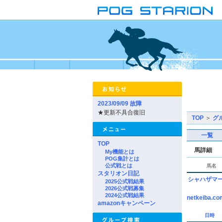
2023/09/09 故障
★更新不具合復旧
TOP
＞
グ
一覧
TOP
馬詳細
My機能とは
POG集計とは
公式戦とは
馬名
スタリオン日記
シャハザマ
2025公式戦結果
2026公式戦募集
2024公式戦結果
netkeiba.co
amazonキャンペーン
日時