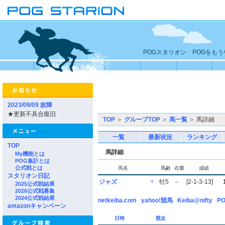
POGスタリオン POGをも
2023/09/09 故障
★更新不具合復旧
TOP
＞
グループTOP
＞
馬一覧
＞ 馬詳細
一覧
最新状況
ランキング
TOP
馬詳細
My機能とは
POG集計とは
公式戦とは
馬名
馬齢
在厩
成績
スタリオン日記
ジャズ
▼
牡5
－
[2-1-3-13]
2025公式戦結果
2026公式戦募集
2024公式戦結果
netkeiba.com
yahoo!競馬
Keiba@nifty
PO
amazonキャンペーン
日時
競走