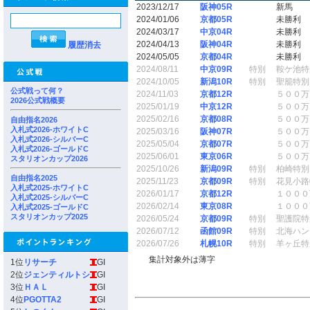
2023/12/17
阪神05R
新馬
2024/01/06
京都05R
未勝利
2024/03/17
中京04R
未勝利
2024/04/13
阪神04R
未勝利
履歴消去
2024/05/05
京都04R
未勝利
2024/08/11
中京09R
特別
鞍ケ池特
2024/10/05
新潟10R
特別
聖籠特別
公式戦って何？
2024/11/03
京都12R
５００万
2026公式戦概要
2025/01/19
中京12R
５００万
2025/02/16
京都08R
５００万
自由指名2026
入札式2026-ホワイトC
2025/03/16
阪神07R
５００万
入札式2026-シルバーC
2025/05/04
京都07R
５００万
入札式2026-ゴールドC
2025/06/01
東京06R
５００万
スタリオンカップ2026
2025/10/26
新潟09R
特別
柏崎特別
自由指名2025
2025/11/23
京都09R
特別
花見小路
入札式2025-ホワイトC
2026/01/17
京都12R
１０００
入札式2025-シルバーC
2026/02/14
東京08R
１０００
入札式2025-ゴールドC
スタリオンカップ2025
2026/05/24
京都09R
特別
聖護院特
2026/07/12
函館09R
特別
北海ハン
2026/07/26
札幌10R
特別
羊ヶ丘特
集計対象外は薄字
1位
リサーチ
GI
2位
ジェンティルトシ
GI
3位
ＨＡＬ
GI
4位
PGOTTA2
GI