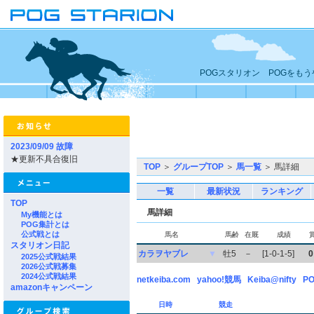
POGスタリオン POGをも
2023/09/09 故障
★更新不具合復旧
TOP
＞
グループTOP
＞
馬一覧
＞ 馬詳細
一覧
最新状況
ランキング
TOP
馬詳細
My機能とは
POG集計とは
公式戦とは
馬名
馬齢
在厩
成績
スタリオン日記
カラヲヤブレ
▼
牡5
－
[1-0-1-5]
0
2025公式戦結果
2026公式戦募集
2024公式戦結果
netkeiba.com
yahoo!競馬
Keiba@nifty
PO
amazonキャンペーン
日時
競走