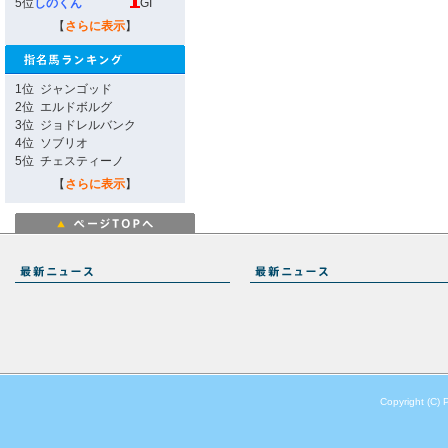
5位
しのくん
GI
【
さらに表示
】
1位
ジャンゴッド
2位
エルドボルグ
3位
ジョドレルバンク
4位
ソブリオ
5位
チェスティーノ
【
さらに表示
】
Copyright (C) 