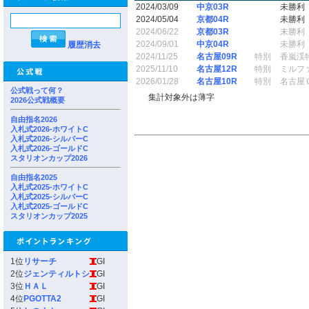
2024/03/09
中京03R
未勝利
2024/05/04
京都04R
未勝利
2024/06/22
京都03R
未勝利
2024/09/01
中京04R
未勝利
履歴消去
2024/11/25
名古屋09R
特別
香嵐渓
2025/11/10
名古屋12R
特別
ミルフ
2026/01/28
名古屋10R
特別
名古屋
公式戦って何？
集計対象外は薄字
2026公式戦概要
自由指名2026
入札式2026-ホワイトC
入札式2026-シルバーC
入札式2026-ゴールドC
スタリオンカップ2026
自由指名2025
入札式2025-ホワイトC
入札式2025-シルバーC
入札式2025-ゴールドC
スタリオンカップ2025
1位
リサーチ
GI
2位
ジェンティルトシ
GI
3位
ＨＡＬ
GI
4位
PGOTTA2
GI