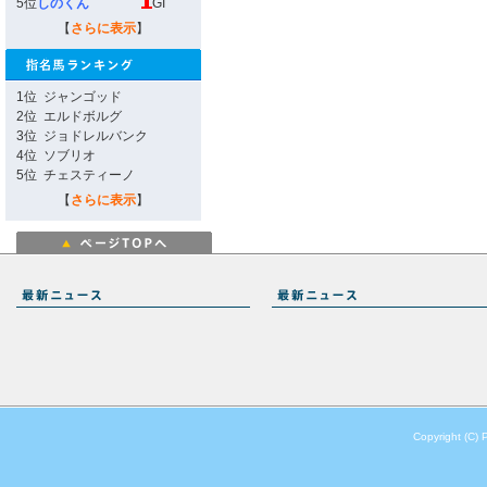
5位
しのくん
GI
【
さらに表示
】
1位
ジャンゴッド
2位
エルドボルグ
3位
ジョドレルバンク
4位
ソブリオ
5位
チェスティーノ
【
さらに表示
】
Copyright (C) 