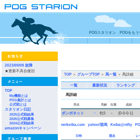
POGスタリオン POGをも
2023/09/09 故障
★更新不具合復旧
TOP
＞
グループTOP
＞
馬一覧
＞ 馬詳細
一覧
最新状況
ランキング
TOP
馬詳細
My機能とは
POG集計とは
公式戦とは
馬名
馬齢
在厩
成績
スタリオン日記
ポンポネット
▼
牝5
－
[0-0-0-1]
2025公式戦結果
2026公式戦募集
2024公式戦結果
netkeiba.com
yahoo!競馬
Keiba@nifty
PO
amazonキャンペーン
日時
競走
レ