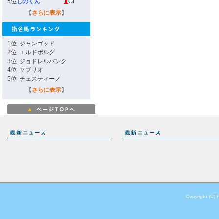
5位
しのくん
GI
【
さらに表示
】
1位
ジャンゴッド
2位
エルドボルグ
3位
ジョドレルバンク
4位
ソブリオ
5位
チェスティーノ
【
さらに表示
】
Copyright (C) 