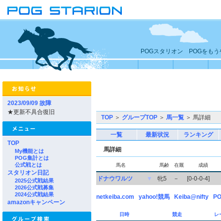
POGスタリオン POGをも
2023/09/09 故障
★更新不具合復旧
TOP
＞
グループTOP
＞
馬一覧
＞ 馬詳細
一覧
最新状況
ランキング
TOP
馬詳細
My機能とは
POG集計とは
公式戦とは
馬名
馬齢
在厩
成績
スタリオン日記
ドナウワルツ
▼
牝5
－
[0-0-0-4]
2025公式戦結果
2026公式戦募集
2024公式戦結果
netkeiba.com
yahoo!競馬
Keiba@nifty
PO
amazonキャンペーン
日時
競走
レ