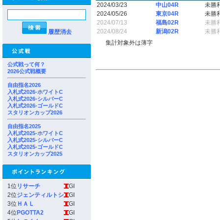
2024/03/23
中山04R
未勝
2024/05/26
東京04R
未勝
2024/07/13
福島02R
未勝
2024/08/24
新潟02R
未勝
履歴消去
集計対象外は薄字
公式戦って何？
2026公式戦概要
自由指名2026
入札式2026-ホワイトC
入札式2026-シルバーC
入札式2026-ゴールドC
スタリオンカップ2026
自由指名2025
入札式2025-ホワイトC
入札式2025-シルバーC
入札式2025-ゴールドC
スタリオンカップ2025
1位
リサーチ
GI
2位
ジェンティルトシ
GI
3位
ＨＡＬ
GI
4位
PGOTTA2
GI