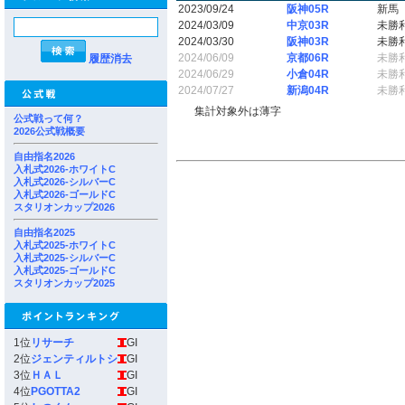
2023/09/24
阪神05R
新馬
2024/03/09
中京03R
未勝
2024/03/30
阪神03R
未勝
2024/06/09
京都06R
未勝
履歴消去
2024/06/29
小倉04R
未勝
2024/07/27
新潟04R
未勝
集計対象外は薄字
公式戦って何？
2026公式戦概要
自由指名2026
入札式2026-ホワイトC
入札式2026-シルバーC
入札式2026-ゴールドC
スタリオンカップ2026
自由指名2025
入札式2025-ホワイトC
入札式2025-シルバーC
入札式2025-ゴールドC
スタリオンカップ2025
1位
リサーチ
GI
2位
ジェンティルトシ
GI
3位
ＨＡＬ
GI
4位
PGOTTA2
GI