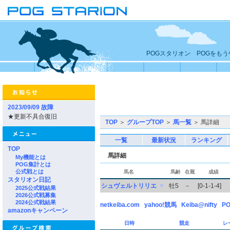
POGスタリオン POGをも
2023/09/09 故障
★更新不具合復旧
TOP
＞
グループTOP
＞
馬一覧
＞ 馬詳細
一覧
最新状況
ランキング
TOP
馬詳細
My機能とは
POG集計とは
公式戦とは
馬名
馬齢
在厩
成績
スタリオン日記
シュヴェルトリリエ
▼
牡5
－
[0-1-1-4]
2025公式戦結果
2026公式戦募集
2024公式戦結果
netkeiba.com
yahoo!競馬
Keiba@nifty
PO
amazonキャンペーン
日時
競走
レ