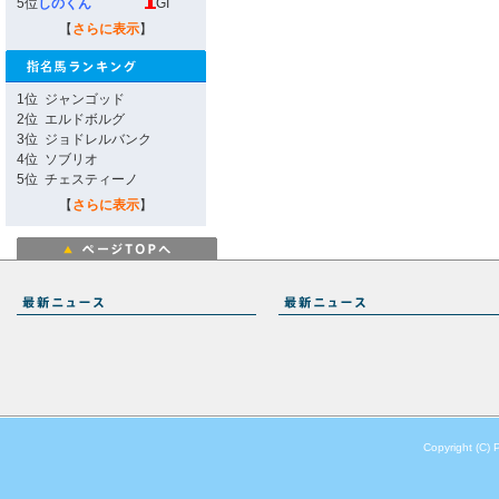
5位
しのくん
GI
【
さらに表示
】
1位
ジャンゴッド
2位
エルドボルグ
3位
ジョドレルバンク
4位
ソブリオ
5位
チェスティーノ
【
さらに表示
】
Copyright (C) 