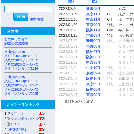
日時
競走
2022/08/06
新潟05R
新馬
2022/11/19
東京11R
GⅡ
東京スポ
履歴消去
2022/12/28
中山11R
GⅠ
ホープフ
2023/01/29
東京09R
特別
セントポ
2023/03/25
阪神11R
GⅢ
毎日杯
2023/04/22
京都09R
特別
あやめ賞
公式戦って何？
2023/07/29
新潟09R
特別
出雲崎特
2026公式戦概要
2023/08/19
小倉08R
５００万
2023/09/18
阪神07R
５００万
自由指名2026
入札式2026-ホワイトC
2023/10/01
阪神06R
５００万
入札式2026-シルバーC
2023/12/02
中京06R
５００万
入札式2026-ゴールドC
2023/12/24
中山10R
特別
クリスマ
スタリオンカップ2026
2024/01/14
京都09R
特別
逢坂山特
自由指名2025
2025/09/13
阪神10R
特別
鳥取特別
入札式2025-ホワイトC
2025/11/15
東京09R
特別
三浦特別
入札式2025-シルバーC
2025/12/06
阪神08R
１０００
入札式2025-ゴールドC
スタリオンカップ2025
2026/02/15
東京08R
１０００
集計対象外は薄字
1位
リサーチ
GI
2位
ジェンティルトシ
GI
3位
ＨＡＬ
GI
4位
PGOTTA2
GI