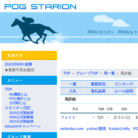
POGスタリオン POGをも
2023/09/09 故障
★更新不具合復旧
TOP
＞
グループTOP
＞
馬一覧
＞ 馬詳細
一覧
最新状況
ランキング
TOP
入札
落札結果
ルール説明
My機能とは
POG集計とは
馬詳細
公式戦とは
スタリオン日記
馬名
馬齢
在厩
成績
2025公式戦結果
2026公式戦募集
フェイト
▼
牡6
－
[2-3-1-11]
1
2024公式戦結果
amazonキャンペーン
netkeiba.com
yahoo!競馬
Keiba@nifty
PO