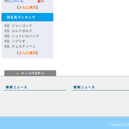
5位
しのくん
GI
【
さらに表示
】
1位
ジャンゴッド
2位
エルドボルグ
3位
ジョドレルバンク
4位
ソブリオ
5位
チェスティーノ
【
さらに表示
】
Copyright (C) 