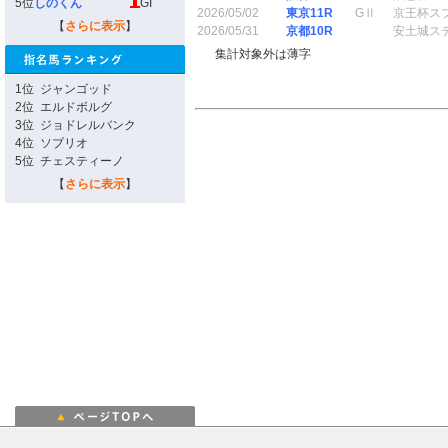
5位
しのくん
GI
2026/05/02
東京11R
GⅡ
京王杯ス
【
さらに表示
】
2026/05/31
京都10R
安土城ス
集計対象外は薄字
1位
ジャンゴッド
2位
エルドボルグ
3位
ジョドレルバンク
4位
ソブリオ
5位
チェスティーノ
【
さらに表示
】