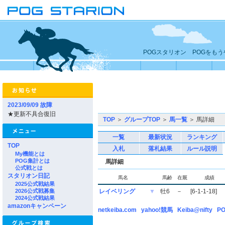
POGスタリオン POGをも
2023/09/09 故障
★更新不具合復旧
TOP
＞
グループTOP
＞
馬一覧
＞ 馬詳細
一覧
最新状況
ランキング
TOP
入札
落札結果
ルール説明
My機能とは
POG集計とは
馬詳細
公式戦とは
スタリオン日記
馬名
馬齢
在厩
成績
2025公式戦結果
2026公式戦募集
レイベリング
▼
牡6
－
[6-1-1-18]
2024公式戦結果
amazonキャンペーン
netkeiba.com
yahoo!競馬
Keiba@nifty
PO