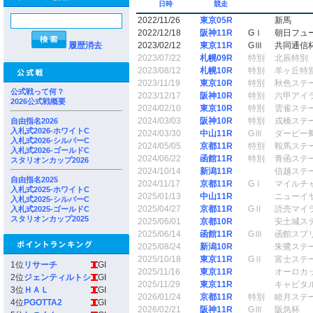
日時
競走
2022/11/26
東京05R
新馬
2022/12/18
阪神11R
GⅠ
朝日フュ
履歴消去
2023/02/12
東京11R
GⅢ
共同通信
2023/07/22
札幌09R
特別
北辰特別
2023/08/12
札幌10R
特別
羊ヶ丘特
2023/11/19
東京10R
特別
秋色ステ
公式戦って何？
2023/12/17
阪神10R
特別
六甲アイ
2026公式戦概要
2024/02/10
東京10R
特別
雲雀ステ
2024/03/03
阪神10R
特別
戎橋ステ
自由指名2026
入札式2026-ホワイトC
2024/03/30
中山11R
GⅢ
ダービー
入札式2026-シルバーC
2024/05/05
京都11R
特別
鞍馬ステ
入札式2026-ゴールドC
2024/06/22
函館11R
特別
青函ステ
スタリオンカップ2026
2024/10/14
新潟11R
信越ステ
自由指名2025
2024/11/17
京都11R
GⅠ
マイルチ
入札式2025-ホワイトC
2025/01/13
中山11R
ニューイ
入札式2025-シルバーC
2025/04/27
京都11R
GⅡ
読売マイ
入札式2025-ゴールドC
スタリオンカップ2025
2025/06/01
京都10R
安土城ス
2025/06/14
函館11R
GⅢ
函館スプ
2025/08/24
新潟10R
朱鷺ステ
2025/10/18
東京11R
GⅡ
富士ステ
1位
リサーチ
GI
2025/11/16
東京11R
オーロカ
2位
ジェンティルトシ
GI
2025/11/29
東京11R
キャピタ
3位
ＨＡＬ
GI
2026/01/24
京都11R
特別
睦月ステ
4位
PGOTTA2
GI
2026/02/21
阪神11R
GⅢ
阪急杯