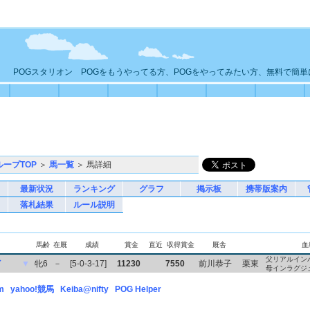
POGスタリオン POGをもうやってる方、POGをやってみたい方、無料で簡
ループTOP
＞
馬一覧
＞ 馬詳細
最新状況
ランキング
グラフ
掲示板
携帯版案内
落札結果
ルール説明
馬齢
在厩
成績
賞金
直近
収得賞金
厩舎
血
父リアルイン
イ
▼
牝6
－
[5-0-3-17]
11230
7550
前川恭子
栗東
母インラグジ
m
yahoo!競馬
Keiba@nifty
POG Helper