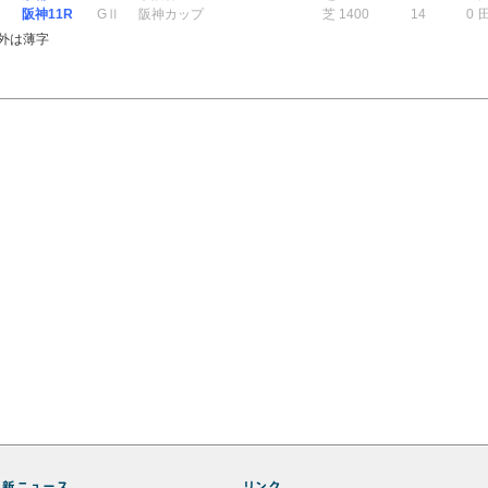
阪神11R
GⅡ
阪神カップ
芝 1400
14
0
外は薄字