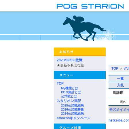
2023/09/09 故障
★更新不具合復旧
TOP
＞
グ
一覧
TOP
入札
My機能とは
POG集計とは
馬詳細
公式戦とは
スタリオン日記
馬名
2025公式戦結果
2026公式戦募集
モズメイメ
2024公式戦結果
amazonキャンペーン
netkeiba.co