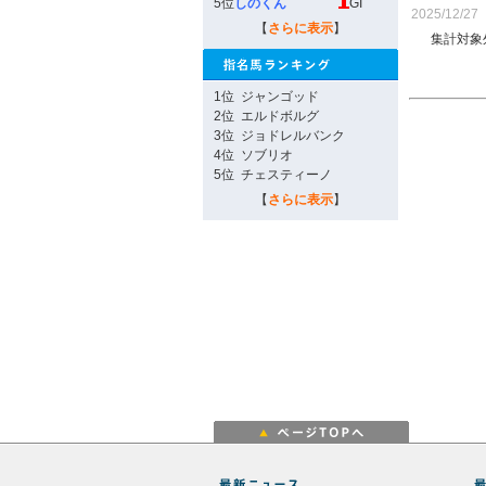
5位
しのくん
GI
2025/12/27
【
さらに表示
】
集計対象
1位
ジャンゴッド
2位
エルドボルグ
3位
ジョドレルバンク
4位
ソブリオ
5位
チェスティーノ
【
さらに表示
】