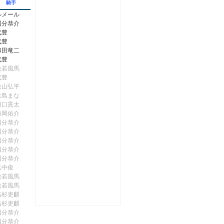
騎手
ルメール
国分恭介
武豊
武豊
和田竜二
武豊
松若風馬
武豊
松山弘平
永島まな
田口貫太
藤岡佑介
国分恭介
国分恭介
国分恭介
国分恭介
国分恭介
浜中俊
松若風馬
松若風馬
高杉吏麒
高杉吏麒
国分恭介
国分恭介