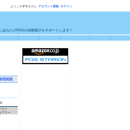
ようこそ
ゲスト
さん
アカウント登録
ログイン
単にあなたのPOGの自動集計をサポートします！
管理画面
統
パクト
ュアリー