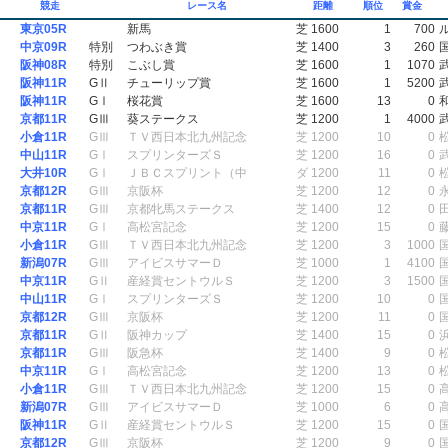
競走
レース名
距離
順位
賞金
東京05R
新馬
芝 1600
1
700
中京09R
特別
つわぶき賞
芝 1400
3
260
阪神08R
特別
こぶし賞
芝 1600
1
1070
阪神11R
GⅡ
チューリップ賞
芝 1600
1
5200
阪神11R
GⅠ
桜花賞
芝 1600
13
0
京都11R
GⅢ
葵ステークス
芝 1200
1
4000
小倉11R
GⅢ
ＴＶ西日本北九州記念
芝 1200
10
0
中山11R
GⅠ
スプリンターズＳ
芝 1200
16
0
大井10R
GⅠ
ＪＢＣスプリント（中
ダ 1200
11
0
京都12R
GⅢ
京阪杯
芝 1200
12
0
京都11R
GⅢ
京都牝馬ステークス
芝 1400
12
0
中京11R
GⅠ
高松宮記念
芝 1200
15
0
小倉11R
GⅢ
ＴＶ西日本北九州記念
芝 1200
3
1000
新潟07R
GⅢ
アイビスサマーＤ
芝 1000
1
4100
中京11R
GⅡ
産経賞セントウルＳ
芝 1200
3
1500
中山11R
GⅠ
スプリンターズＳ
芝 1200
10
0
京都12R
GⅢ
京阪杯
芝 1200
11
0
京都11R
GⅡ
阪神カップ
芝 1400
15
0
京都11R
GⅢ
阪急杯
芝 1400
9
0
中京11R
GⅠ
高松宮記念
芝 1200
13
0
小倉11R
GⅢ
ＴＶ西日本北九州記念
芝 1200
15
0
新潟07R
GⅢ
アイビスサマーＤ
芝 1000
6
0
阪神11R
GⅡ
産経賞セントウルＳ
芝 1200
15
0
京都12R
GⅢ
京阪杯
芝 1200
9
0