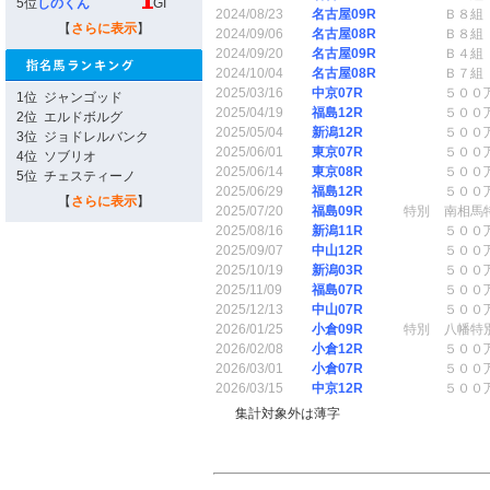
5位
しのくん
GI
2024/08/23
名古屋09R
Ｂ８組
【
さらに表示
】
2024/09/06
名古屋08R
Ｂ８組
2024/09/20
名古屋09R
Ｂ４組
2024/10/04
名古屋08R
Ｂ７組
2025/03/16
中京07R
５００
1位
ジャンゴッド
2025/04/19
福島12R
５００
2位
エルドボルグ
2025/05/04
新潟12R
５００
3位
ジョドレルバンク
2025/06/01
東京07R
５００
4位
ソブリオ
2025/06/14
東京08R
５００
5位
チェスティーノ
2025/06/29
福島12R
５００
【
さらに表示
】
2025/07/20
福島09R
特別
南相馬
2025/08/16
新潟11R
５００
2025/09/07
中山12R
５００
2025/10/19
新潟03R
５００
2025/11/09
福島07R
５００
2025/12/13
中山07R
５００
2026/01/25
小倉09R
特別
八幡特
2026/02/08
小倉12R
５００
2026/03/01
小倉07R
５００
2026/03/15
中京12R
５００
集計対象外は薄字