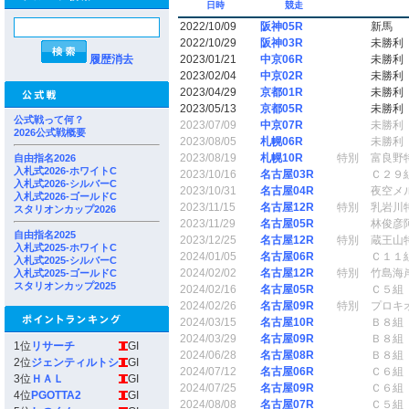
日時
競走
2022/10/09
阪神05R
新馬
2022/10/29
阪神03R
未勝利
履歴消去
2023/01/21
中京06R
未勝利
2023/02/04
中京02R
未勝利
2023/04/29
京都01R
未勝利
2023/05/13
京都05R
未勝利
公式戦って何？
2023/07/09
中京07R
未勝利
2026公式戦概要
2023/08/05
札幌06R
未勝利
2023/08/19
札幌10R
特別
富良野
自由指名2026
入札式2026-ホワイトC
2023/10/16
名古屋03R
Ｃ２９
入札式2026-シルバーC
2023/10/31
名古屋04R
夜空メ
入札式2026-ゴールドC
2023/11/15
名古屋12R
特別
乳岩川
スタリオンカップ2026
2023/11/29
名古屋05R
林俊彦
自由指名2025
2023/12/25
名古屋12R
特別
蔵王山
入札式2025-ホワイトC
2024/01/05
名古屋06R
Ｃ１１
入札式2025-シルバーC
2024/02/02
名古屋12R
特別
竹島海
入札式2025-ゴールドC
スタリオンカップ2025
2024/02/16
名古屋05R
Ｃ５組
2024/02/26
名古屋09R
特別
プロキ
2024/03/15
名古屋10R
Ｂ８組
2024/03/29
名古屋09R
Ｂ８組
1位
リサーチ
GI
2024/06/28
名古屋08R
Ｂ８組
2位
ジェンティルトシ
GI
2024/07/12
名古屋06R
Ｃ６組
3位
ＨＡＬ
GI
2024/07/25
名古屋09R
Ｃ６組
4位
PGOTTA2
GI
2024/08/08
名古屋07R
Ｃ５組