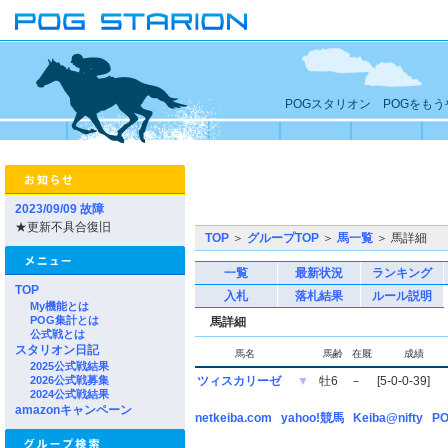
POGスタリオン POGをも
2023/09/09 故障
★更新不具合復旧
TOP
＞
グループTOP
＞
馬一覧
＞ 馬詳細
一覧
最新状況
ランキング
TOP
入札
落札結果
ルール説明
My機能とは
POG集計とは
馬詳細
公式戦とは
スタリオン日記
馬名
馬齢
在厩
成績
2025公式戦結果
2026公式戦募集
ツィスカリーゼ
▼
牡6
－
[5-0-0-39]
2024公式戦結果
amazonキャンペーン
netkeiba.com
yahoo!競馬
Keiba@nifty
PO