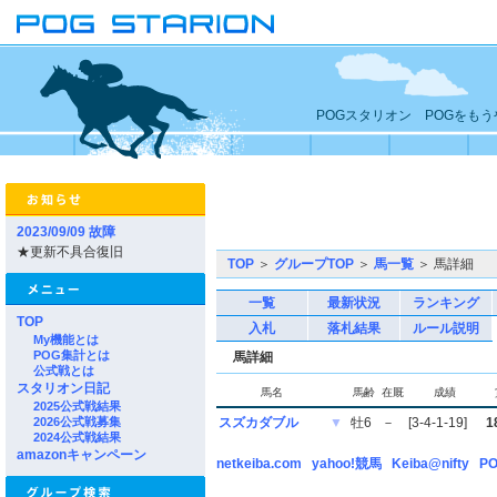
POGスタリオン POGをも
2023/09/09 故障
★更新不具合復旧
TOP
＞
グループTOP
＞
馬一覧
＞ 馬詳細
一覧
最新状況
ランキング
TOP
入札
落札結果
ルール説明
My機能とは
POG集計とは
馬詳細
公式戦とは
スタリオン日記
馬名
馬齢
在厩
成績
2025公式戦結果
2026公式戦募集
スズカダブル
▼
牡6
－
[3-4-1-19]
1
2024公式戦結果
amazonキャンペーン
netkeiba.com
yahoo!競馬
Keiba@nifty
PO