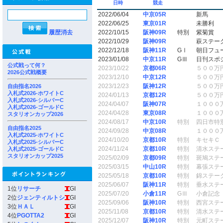
日時
競走
2022/06/04
中京05R
新馬
2022/06/25
東京01R
未勝利
履歴消去
2022/10/15
阪神09R
特別
紫菊賞
2022/10/29
阪神09R
萩ステー
2022/12/18
阪神11R
GⅠ
朝日フュ
2023/01/08
中京11R
GⅢ
日刊スポ
公式戦って何？
2023/10/22
京都06R
５００万
2026公式戦概要
2023/12/10
中京12R
５００万
2023/12/23
阪神12R
５００万
自由指名2026
入札式2026-ホワイトC
2024/01/13
京都12R
５００万
入札式2026-シルバーC
2024/04/07
阪神07R
１０００
入札式2026-ゴールドC
2024/04/28
東京08R
１０００
スタリオンカップ2026
2024/08/17
中京10R
特別
四日市特
自由指名2025
2024/09/28
中京08R
１０００
入札式2025-ホワイトC
2024/10/20
京都10R
特別
キセキＣ
入札式2025-シルバーC
2024/11/24
京都10R
特別
清水ステ
入札式2025-ゴールドC
スタリオンカップ2025
2025/02/09
京都09R
特別
斑鳩ステ
2025/03/15
中山10R
特別
幕張ステ
2025/05/18
京都10R
特別
錦ステー
2025/06/07
阪神11R
特別
垂水ステ
1位
リサーチ
GI
2025/07/20
小倉11R
GⅢ
小倉記念
2位
ジェンティルトシ
GI
2025/09/06
阪神10R
特別
西宮ステ
3位
ＨＡＬ
GI
2025/11/08
京都10R
特別
清水ステ
4位
PGOTTA2
GI
2025/12/07
阪神10R
特別
元町ステ