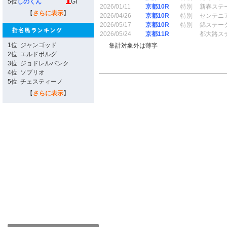
5位
しのくん
GI
2026/01/11
京都10R
特別
新春ステ
【
さらに表示
】
2026/04/26
京都10R
特別
センテニ
2026/05/17
京都10R
特別
錦ステー
2026/05/24
京都11R
都大路ス
1位
ジャンゴッド
集計対象外は薄字
2位
エルドボルグ
3位
ジョドレルバンク
4位
ソブリオ
5位
チェスティーノ
【
さらに表示
】