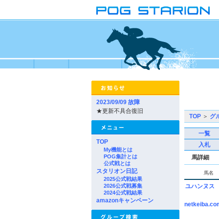
2023/09/09 故障
★更新不具合復旧
TOP
＞
グ
一覧
TOP
入札
My機能とは
POG集計とは
馬詳細
公式戦とは
スタリオン日記
馬名
2025公式戦結果
2026公式戦募集
ユハンヌス
2024公式戦結果
amazonキャンペーン
netkeiba.co