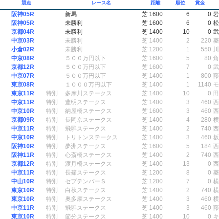
競走
レース名
距離
順位
賞金
阪神05R
新馬
芝 1600
6
0
岩
阪神05R
未勝利
芝 1600
6
0
松
京都04R
未勝利
芝 1400
10
0
武
中京03R
未勝利
芝 1400
2
220
菱
小倉02R
未勝利
芝 1200
1
550
川
中京08R
５００万円以下
芝 1600
5
80
角
京都12R
５００万円以下
芝 1600
7
0
武
中京07R
５００万円以下
芝 1400
1
800
藤
東京08R
１０００万円以下
芝 1400
1
1140
モ
東京11R
特別
多摩川ステークス
芝 1400
10
0
田
中京11R
特別
豊明ステークス
芝 1400
3
460
西
中京10R
特別
納屋橋ステークス
芝 1600
3
460
西
京都09R
特別
長岡京ステークス
芝 1400
4
280
横
中京11R
特別
飛騨ステークス
芝 1400
2
740
西
中京10R
特別
トリトンステークス
芝 1400
3
460
坂
阪神10R
特別
夢洲ステークス
芝 1600
5
184
西
阪神11R
特別
心斎橋ステークス
芝 1400
2
740
西
京都12R
特別
渡月橋ステークス
芝 1400
13
0
西
中京11R
特別
長篠ステークス
芝 1200
8
0
菱
中山10R
特別
セプテンバーＳ
芝 1200
7
0
横
東京10R
特別
白秋ステークス
芝 1400
2
740
横
東京10R
特別
奥多摩ステークス
芝 1400
3
460
横
中京11R
特別
飛騨ステークス
芝 1400
3
460
藤
東京10R
特別
節分ステークス
芝 1400
10
0
キ