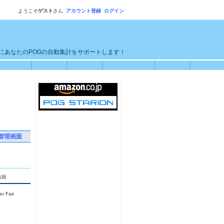
ようこそ
ゲスト
さん
アカウント登録
ログイン
単にあなたのPOGの自動集計をサポートします！
管理画面
血統
r Fair