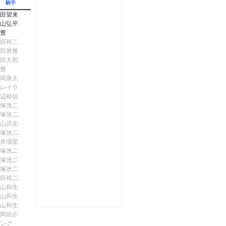
騎手
田望来
山弘平
豊
田裕二
田将雅
田大和
豊
岡康太
レイラ
辺裕信
塚洸二
塚洸二
山武史
塚洸二
井瑠星
塚洸二
塚洸二
塚洸二
田裕二
山和生
山和生
山和生
岡佑介
ング