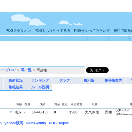
POGスタリオン POGをもうやってる方、POGをやってみたい方、無料で簡
ループTOP
＞
馬一覧
＞ 馬詳細
最新状況
ランキング
グラフ
掲示板
携帯版案内
落札結果
ルール説明
馬齢
在厩
成績
賞金
直近
収得賞金
厩舎
父Frankel
▼
牡6
○
[3-4-6-15]
0
1500
大久保龍
栗東
母Midsumme
m
yahoo!競馬
Keiba@nifty
POG Helper