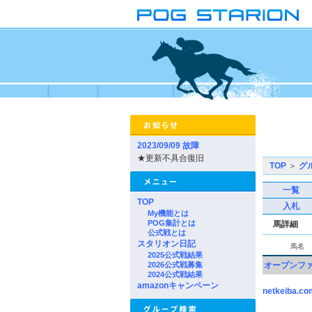
2023/09/09 故障
★更新不具合復旧
TOP
＞
グ
一覧
TOP
入札
My機能とは
POG集計とは
馬詳細
公式戦とは
スタリオン日記
馬名
2025公式戦結果
2026公式戦募集
オープンフ
2024公式戦結果
amazonキャンペーン
netkeiba.co