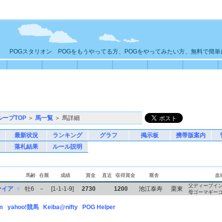
POGスタリオン POGをもうやってる方、POGをやってみたい方、無料で簡
ループTOP
＞
馬一覧
＞ 馬詳細
最新状況
ランキング
グラフ
掲示板
携帯版案内
落札結果
ルール説明
馬齢
在厩
成績
賞金
直近
収得賞金
厩舎
血
父ディープイ
ァイア
▼
牡6
－
[1-1-1-9]
2730
1200
池江泰寿
栗東
母ゴーマギー
m
yahoo!競馬
Keiba@nifty
POG Helper