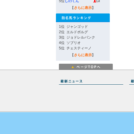
5位
しのくん
GI
【
さらに表示
】
1位
ジャンゴッド
2位
エルドボルグ
3位
ジョドレルバンク
4位
ソブリオ
5位
チェスティーノ
【
さらに表示
】