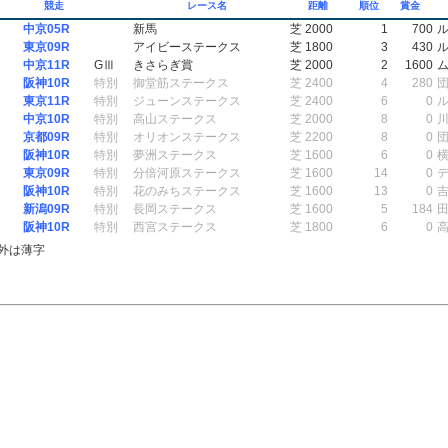
競走
レース名
距離
順位
賞金
中京05R
新馬
芝 2000
1
700
東京09R
アイビーステークス
芝 1800
3
430
中京11R
GⅢ
きさらぎ賞
芝 2000
2
1600
阪神10R
特別
御堂筋ステークス
芝 2400
4
280
東京11R
特別
ジューンステークス
芝 2400
6
0
中京10R
特別
高山ステークス
芝 2000
8
0
京都09R
特別
オリオンステークス
芝 2200
8
0
阪神10R
特別
夢洲ステークス
芝 1600
6
0
東京09R
特別
分倍河原ステークス
芝 1600
14
0
阪神10R
特別
花のみちステークス
芝 1600
13
0
新潟09R
特別
長岡ステークス
芝 1600
5
184
阪神10R
特別
西宮ステークス
芝 1800
6
0
外は薄字