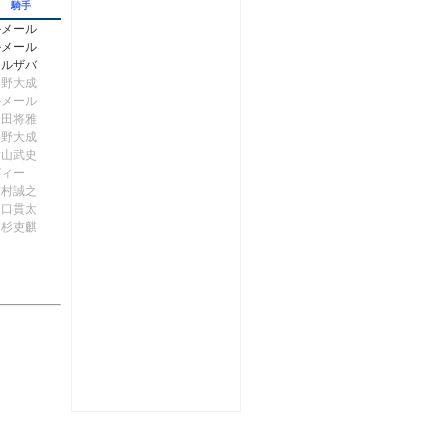
騎手
ルメール
ルメール
ムルザバ
団野大成
ルメール
川田将雅
団野大成
横山武史
ディー
吉村誠之
田口貫太
高杉吏麒