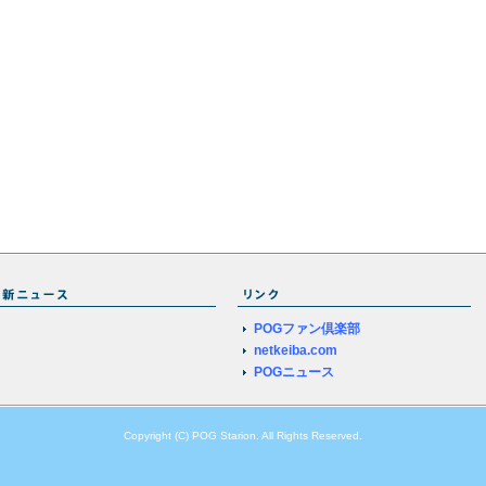
POGファン倶楽部
netkeiba.com
POGニュース
Copyright (C) POG Starion. All Rights Reserved.