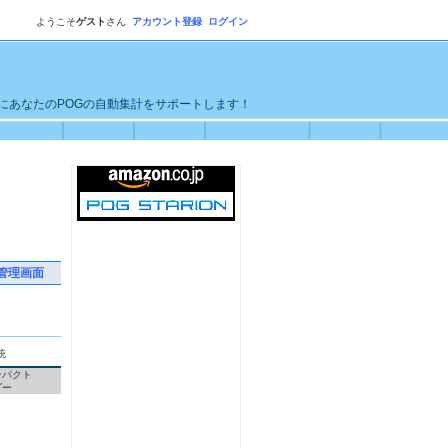
ようこそ
ゲスト
さん
アカウント登録
ログイン
単にあなたのPOGの自動集計をサポートします！
管理画面
統
ンパクト
ゴー