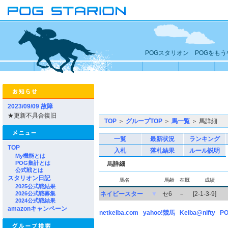
POGスタリオン POGをも
2023/09/09 故障
★更新不具合復旧
TOP
＞
グループTOP
＞
馬一覧
＞ 馬詳細
一覧
最新状況
ランキング
TOP
入札
落札結果
ルール説明
My機能とは
POG集計とは
馬詳細
公式戦とは
スタリオン日記
馬名
馬齢
在厩
成績
2025公式戦結果
2026公式戦募集
ネイビースター
▼
セ6
－
[2-1-3-9]
2024公式戦結果
amazonキャンペーン
netkeiba.com
yahoo!競馬
Keiba@nifty
PO