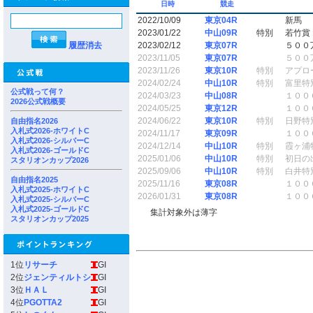
日時
競走
2022/10/09
東京04R
新馬
2023/01/22
中山09R
特別
若竹賞
履歴消去
2023/02/12
東京07R
５００
2023/11/05
東京07R
５００
2023/11/26
東京10R
特別
アプロ
2024/02/24
中山10R
特別
富里特
公式戦って何？
2024/03/23
中山08R
１００
2026公式戦概要
2024/05/25
東京12R
１００
2024/06/22
東京10R
特別
日野特
自由指名2026
入札式2026-ホワイトC
2024/11/17
東京09R
１００
入札式2026-シルバーC
2024/12/14
中山10R
特別
霞ヶ浦
入札式2026-ゴールドC
2025/01/06
中山10R
特別
初日の
スタリオンカップ2026
2025/09/06
中山10R
特別
白井特
自由指名2025
2025/11/16
東京08R
１００
入札式2025-ホワイトC
2026/01/31
東京08R
１００
入札式2025-シルバーC
入札式2025-ゴールドC
集計対象外は薄字
スタリオンカップ2025
1位
リサーチ
GI
2位
ジェンティルトシ
GI
3位
ＨＡＬ
GI
4位
PGOTTA2
GI