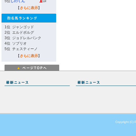
5位
しのくん
GI
【
さらに表示
】
1位
ジャンゴッド
2位
エルドボルグ
3位
ジョドレルバンク
4位
ソブリオ
5位
チェスティーノ
【
さらに表示
】
Copyright (C) 