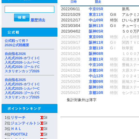
日時
競走
2022/06/11
中京05R
新馬
2022/10/29
東京11R
GⅢ
アルテミ
履歴消去
2022/12/17
中山09R
特別
ひいらぎ
2023/03/04
阪神11R
GⅡ
チューリ
2023/04/02
阪神05R
５００万
2023/06/25
東京09R
特別
八ヶ岳特
公式戦って何？
2023/09/17
阪神11R
GⅡ
関西ＴＶ
2026公式戦概要
2023/10/15
京都11R
GⅠ
秋華賞
2023/12/24
阪神08R
１０００
自由指名2026
入札式2026-ホワイトC
2024/01/20
京都11R
特別
石清水ス
入札式2026-シルバーC
2024/03/16
中京10R
特別
豊橋ステ
入札式2026-ゴールドC
2024/10/12
京都10R
特別
大原ステ
スタリオンカップ2026
2024/12/28
中山12R
特別
２０２４
自由指名2025
2025/02/09
京都09R
特別
斑鳩ステ
入札式2025-ホワイトC
2025/03/15
阪神10R
特別
難波ステ
入札式2025-シルバーC
2025/04/27
京都10R
特別
センテニ
入札式2025-ゴールドC
スタリオンカップ2025
集計対象外は薄字
1位
リサーチ
GI
2位
ジェンティルトシ
GI
3位
ＨＡＬ
GI
4位
PGOTTA2
GI