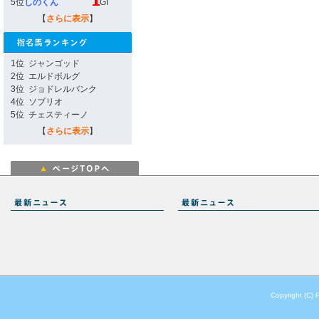
5位
しのくん
GI
【
さらに表示
】
1位
ジャンゴッド
2位
エルドボルグ
3位
ジョドレルバンク
4位
ソブリオ
5位
チェスティーノ
【
さらに表示
】
Copyright (C) 