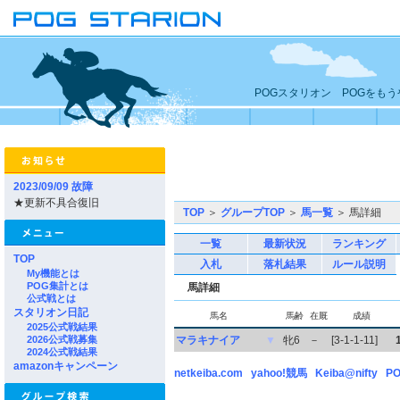
POGスタリオン POGをも
2023/09/09 故障
★更新不具合復旧
TOP
＞
グループTOP
＞
馬一覧
＞ 馬詳細
一覧
最新状況
ランキング
TOP
入札
落札結果
ルール説明
My機能とは
POG集計とは
馬詳細
公式戦とは
スタリオン日記
馬名
馬齢
在厩
成績
2025公式戦結果
2026公式戦募集
マラキナイア
▼
牝6
－
[3-1-1-11]
2024公式戦結果
amazonキャンペーン
netkeiba.com
yahoo!競馬
Keiba@nifty
PO