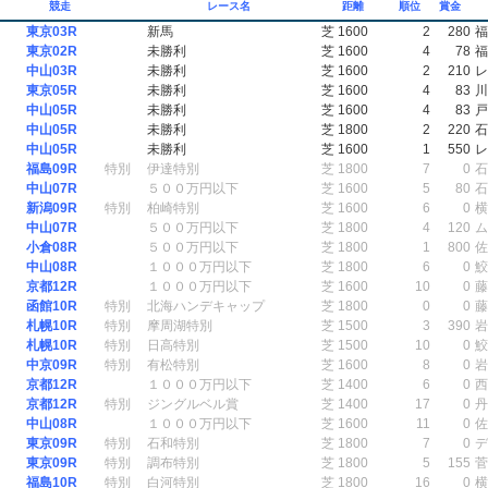
競走
レース名
距離
順位
賞金
東京03R
新馬
芝 1600
2
280
福
東京02R
未勝利
芝 1600
4
78
福
中山03R
未勝利
芝 1600
2
210
レ
東京05R
未勝利
芝 1600
4
83
川
中山05R
未勝利
芝 1600
4
83
戸
中山05R
未勝利
芝 1800
2
220
石
中山05R
未勝利
芝 1600
1
550
レ
福島09R
特別
伊達特別
芝 1800
7
0
石
中山07R
５００万円以下
芝 1600
5
80
石
新潟09R
特別
柏崎特別
芝 1600
6
0
横
中山07R
５００万円以下
芝 1800
4
120
ム
小倉08R
５００万円以下
芝 1800
1
800
佐
中山08R
１０００万円以下
芝 1800
6
0
鮫
京都12R
１０００万円以下
芝 1600
10
0
藤
函館10R
特別
北海ハンデキャップ
芝 1800
0
0
藤
札幌10R
特別
摩周湖特別
芝 1500
3
390
岩
札幌10R
特別
日高特別
芝 1500
10
0
鮫
中京09R
特別
有松特別
芝 1600
8
0
岩
京都12R
１０００万円以下
芝 1400
6
0
西
京都12R
特別
ジングルベル賞
芝 1400
17
0
丹
中山08R
１０００万円以下
芝 1600
11
0
佐
東京09R
特別
石和特別
芝 1800
7
0
デ
東京09R
特別
調布特別
芝 1800
5
155
菅
福島10R
特別
白河特別
芝 1800
16
0
横