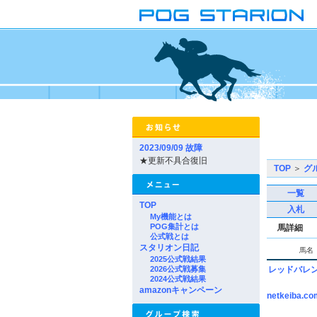
2023/09/09 故障
★更新不具合復旧
TOP
＞
グ
一覧
TOP
入札
My機能とは
POG集計とは
馬詳細
公式戦とは
スタリオン日記
馬名
2025公式戦結果
2026公式戦募集
レッドバレ
2024公式戦結果
amazonキャンペーン
netkeiba.co