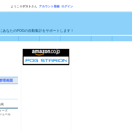
ようこそ
ゲスト
さん
アカウント登録
ログイン
単にあなたのPOGの自動集計をサポートします！
管理画面
血統
ィーズ
ジュール