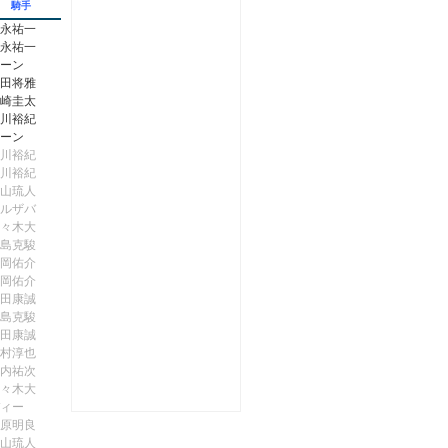
騎手
永祐一
永祐一
ーン
田将雅
崎圭太
川裕紀
ーン
川裕紀
川裕紀
山琉人
ルザバ
々木大
島克駿
岡佑介
岡佑介
田康誠
島克駿
田康誠
村淳也
内祐次
々木大
ィー
原明良
山琉人