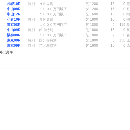
札幌10R
特別
ＨＢＣ賞
芝 1200
13
0
鷲
中山08R
１０００万円以下
ダ 1200
15
0
舟
中山12R
１０００万円以下
芝 1600
15
0
嶋
小倉10R
特別
ＲＫＢ賞
芝 1800
10
0
嶋
東京08R
１０００万円以下
芝 1800
5
119
長
中山09R
特別
館山特別
芝 1800
15
0
長
阪神08R
１０００万円以下
芝 1800
7
0
岩
東京09R
特別
国分寺特別
芝 1800
5
158
原
東京09R
特別
芦ノ湖特別
芝 1600
10
0
原
外は薄字