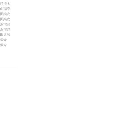
頭虎太
山瑠泉
田純次
田純次
浜鴻緒
浜鴻緒
田康誠
優介
優介