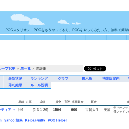
POGスタリオン POGをもうやってる方、POGをやってみたい方、無料で簡
ループTOP
＞
馬一覧
＞ 馬詳細
最新状況
ランキング
グラフ
掲示板
携帯版案内
落札結果
ルール説明
馬齢
在厩
成績
賞金
直近
収得賞金
厩舎
父リオンデ
ンティア
▼
牡6
－
[2-3-1-26]
1504
900
古賀大生
美浦
母レッドマ
m
yahoo!競馬
Keiba@nifty
POG Helper