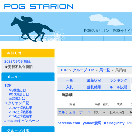
POGスタリオン POGをも
2023/09/09 故障
★更新不具合復旧
TOP
＞
グループTOP
＞
馬一覧
＞ 馬詳細
一覧
最新状況
ランキング
TOP
入札
落札結果
ルール説明
My機能とは
POG集計とは
馬詳細
公式戦とは
スタリオン日記
馬名
馬齢
在厩
成績
2025公式戦結果
2026公式戦募集
エルチェリーナ
▼
牝6
－
[1-0-0-2]
6
2024公式戦結果
amazonキャンペーン
netkeiba.com
yahoo!競馬
Keiba@nifty
PO