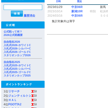
日時
競走
2023/01/29
中京06R
新馬
2023/10/14
新潟10R
特別
松浜
履歴消去
2024/03/16
中京06R
５０
集計対象外は薄字
公式戦って何？
2026公式戦概要
自由指名2026
入札式2026-ホワイトC
入札式2026-シルバーC
入札式2026-ゴールドC
スタリオンカップ2026
自由指名2025
入札式2025-ホワイトC
入札式2025-シルバーC
入札式2025-ゴールドC
スタリオンカップ2025
1位
リサーチ
GI
2位
ジェンティルトシ
GI
3位
ＨＡＬ
GI
4位
PGOTTA2
GI