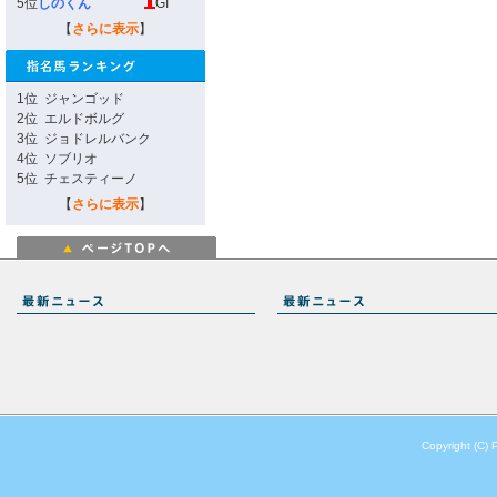
5位
しのくん
GI
【
さらに表示
】
1位
ジャンゴッド
2位
エルドボルグ
3位
ジョドレルバンク
4位
ソブリオ
5位
チェスティーノ
【
さらに表示
】
Copyright (C) 