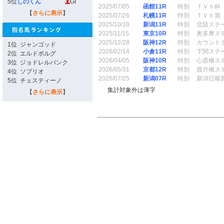
5位
しのくん
GI
2025/07/05
函館11R
特別
ＴＶｈ杯
【
さらに表示
】
2025/07/26
札幌11R
特別
ＴＶｈ賞
2025/10/18
新潟11R
特別
北陸ステ
2025/11/15
東京10R
特別
奥多摩ス
2025/12/28
阪神12R
特別
カウント
1位
ジャンゴッド
2026/02/14
小倉11R
特別
下関ステ
2位
エルドボルグ
2026/04/05
阪神10R
特別
心斎橋ス
3位
ジョドレルバンク
2026/05/31
京都12R
特別
渡月橋ス
4位
ソブリオ
2026/07/25
新潟07R
特別
新潟日報
5位
チェスティーノ
集計対象外は薄字
【
さらに表示
】