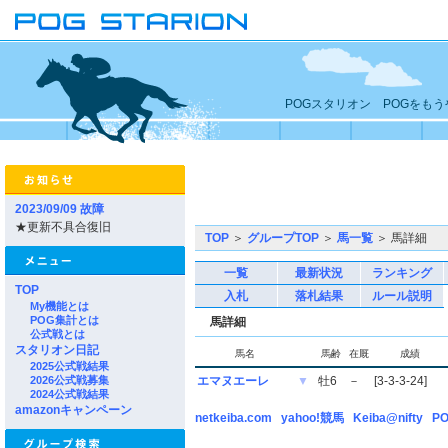
POGスタリオン POGをも
2023/09/09 故障
★更新不具合復旧
TOP
＞
グループTOP
＞
馬一覧
＞ 馬詳細
一覧
最新状況
ランキング
TOP
入札
落札結果
ルール説明
My機能とは
POG集計とは
馬詳細
公式戦とは
スタリオン日記
馬名
馬齢
在厩
成績
2025公式戦結果
2026公式戦募集
エマヌエーレ
▼
牡6
－
[3-3-3-24]
2024公式戦結果
amazonキャンペーン
netkeiba.com
yahoo!競馬
Keiba@nifty
PO