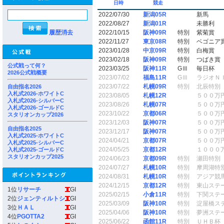
日時
競走
2022/07/30
新潟05R
新馬
2022/08/27
新潟01R
未勝利
履歴消去
2022/10/15
阪神09R
特別
紫菊賞
2022/11/27
東京08R
特別
ベゴニア
2023/01/28
中京09R
特別
白梅賞
2023/02/18
阪神09R
特別
つばき賞
公式戦って何？
2023/03/25
阪神11R
GⅢ
毎日杯
2026公式戦概要
2023/07/02
福島11R
GⅢ
ラジオＮ
2023/07/22
札幌09R
特別
北辰特別
自由指名2026
入札式2026-ホワイトC
2023/08/05
札幌12R
５００万
入札式2026-シルバーC
2023/08/26
札幌07R
５００万
入札式2026-ゴールドC
2023/10/22
京都06R
５００万
スタリオンカップ2026
2023/12/03
阪神07R
５００万
自由指名2025
2023/12/17
阪神07R
５００万
入札式2025-ホワイトC
2024/04/21
京都07R
５００万
入札式2025-シルバーC
2024/05/25
京都12R
１０００
入札式2025-ゴールドC
スタリオンカップ2025
2024/06/23
京都09R
特別
瀬田特別
2024/07/27
札幌10R
特別
摩周湖特
2024/08/31
札幌10R
特別
アジア競
2024/12/15
京都12R
特別
東山ステ
1位
リサーチ
GI
2025/02/15
小倉11R
特別
下関ステ
2位
ジェンティルトシ
GI
2025/03/09
阪神10R
特別
淀屋橋ス
3位
ＨＡＬ
GI
2025/04/06
阪神10R
特別
夢洲ステ
4位
PGOTTA2
GI
2025/06/22
函館11R
特別
ＵＨＢ杯