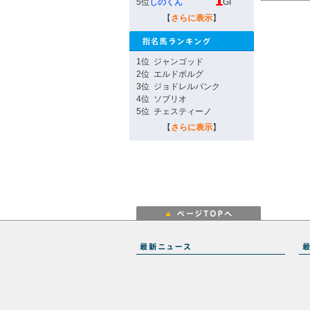
5位
しのくん
GI
【
さらに表示
】
1位
ジャンゴッド
2位
エルドボルグ
3位
ジョドレルバンク
4位
ソブリオ
5位
チェスティーノ
【
さらに表示
】