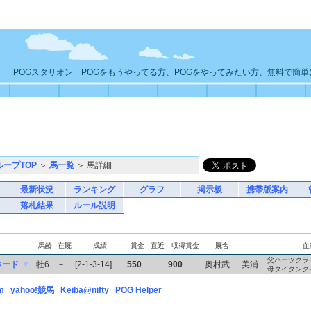
POGスタリオン POGをもうやってる方、POGをやってみたい方、無料で簡
ループTOP
＞
馬一覧
＞ 馬詳細
最新状況
ランキング
グラフ
掲示板
携帯版案内
落札結果
ルール説明
馬齢
在厩
成績
賞金
直近
収得賞金
厩舎
血
父ハーツクラ
ネード
▼
牡6
－
[2-1-3-14]
550
900
奥村武
美浦
母タイタンク
m
yahoo!競馬
Keiba@nifty
POG Helper