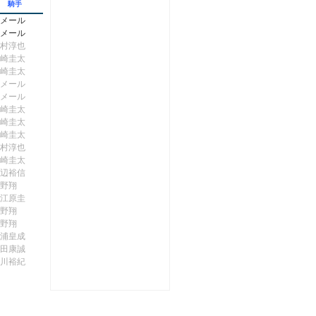
騎手
メール
メール
村淳也
崎圭太
崎圭太
メール
メール
崎圭太
崎圭太
崎圭太
村淳也
崎圭太
辺裕信
野翔
江原圭
野翔
野翔
浦皇成
田康誠
川裕紀