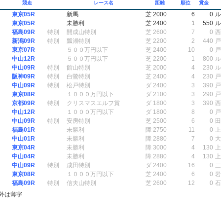
競走
レース名
距離
順位
賞金
東京05R
新馬
芝 2000
6
0
ル
東京05R
未勝利
芝 2400
1
550
ル
福島09R
特別
開成山特別
芝 2600
7
0
西
新潟09R
特別
瓢湖特別
芝 2200
2
440
戸
東京07R
５００万円以下
芝 2400
10
0
戸
中山12R
５００万円以下
芝 2200
1
800
ル
中山09R
特別
館山特別
芝 2000
4
230
ル
阪神09R
特別
白鷺特別
芝 2400
4
230
戸
中山09R
特別
松戸特別
ダ 2400
3
390
戸
東京08R
１０００万円以下
ダ 2100
3
290
戸
京都09R
特別
クリスマスエルフ賞
ダ 1800
3
390
西
中山12R
１０００万円以下
ダ 1800
8
0
戸
中山09R
特別
安房特別
芝 2500
6
0
田
福島01R
未勝利
障 2750
11
0
上
中山01R
未勝利
障 2880
7
0
大
東京04R
未勝利
障 3000
4
130
上
中山04R
未勝利
障 2880
4
130
上
中山09R
特別
成田特別
ダ 2400
16
0
三
東京08R
１０００万円以下
芝 2400
6
0
岩
福島09R
特別
信夫山特別
芝 2600
12
0
石
外は薄字