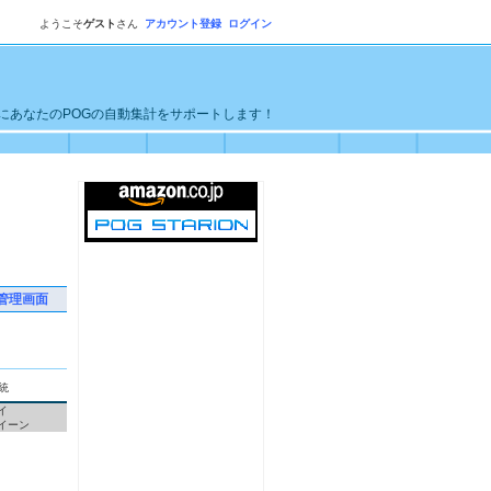
ようこそ
ゲスト
さん
アカウント登録
ログイン
単にあなたのPOGの自動集計をサポートします！
管理画面
統
イ
イーン