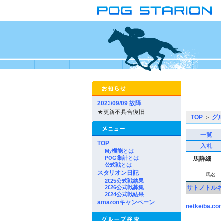
2023/09/09 故障
★更新不具合復旧
TOP
＞
グ
一覧
TOP
入札
My機能とは
POG集計とは
馬詳細
公式戦とは
スタリオン日記
馬名
2025公式戦結果
2026公式戦募集
サトノトル
2024公式戦結果
amazonキャンペーン
netkeiba.co