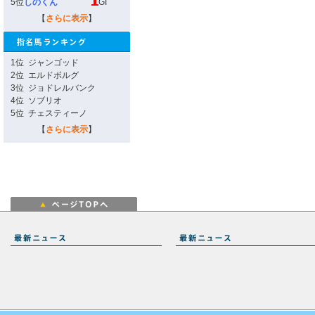
5位
しのくん
GI
【
さらに表示
】
1位
ジャンゴッド
2位
エルドボルグ
3位
ジョドレルバンク
4位
ソブリオ
5位
チェスティーノ
【
さらに表示
】