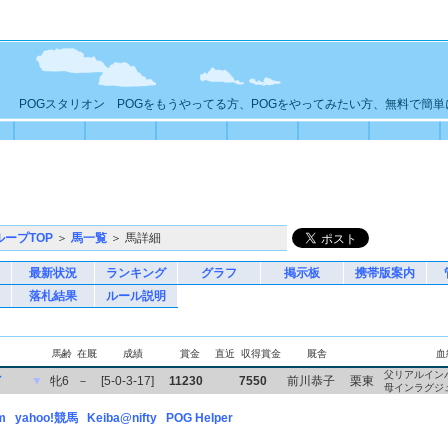
POGスタリオン POGをもうやってる方、POGをやってみたい方、無料で簡
ループTOP
＞
馬一覧
＞ 馬詳細
最新状況
ランキング
グラフ
掲示板
携帯版案内
落札結果
ルール説明
馬齢
在厩
成績
賞金
直近
収得賞金
厩舎
血
父リアルイン
イ
▼
牝6
－
[5-0-3-17]
11230
7550
前川恭子
栗東
母インラグジ
m
yahoo!競馬
Keiba@nifty
POG Helper