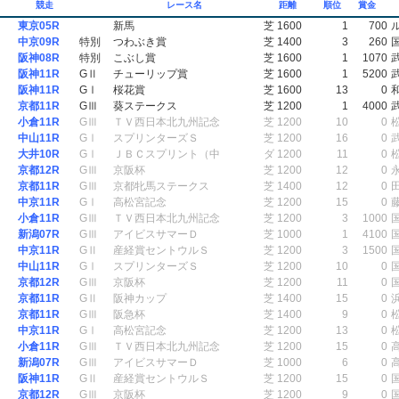
競走
レース名
距離
順位
賞金
東京05R
新馬
芝 1600
1
700
中京09R
特別
つわぶき賞
芝 1400
3
260
阪神08R
特別
こぶし賞
芝 1600
1
1070
阪神11R
GⅡ
チューリップ賞
芝 1600
1
5200
阪神11R
GⅠ
桜花賞
芝 1600
13
0
京都11R
GⅢ
葵ステークス
芝 1200
1
4000
小倉11R
GⅢ
ＴＶ西日本北九州記念
芝 1200
10
0
中山11R
GⅠ
スプリンターズＳ
芝 1200
16
0
大井10R
GⅠ
ＪＢＣスプリント（中
ダ 1200
11
0
京都12R
GⅢ
京阪杯
芝 1200
12
0
京都11R
GⅢ
京都牝馬ステークス
芝 1400
12
0
中京11R
GⅠ
高松宮記念
芝 1200
15
0
小倉11R
GⅢ
ＴＶ西日本北九州記念
芝 1200
3
1000
新潟07R
GⅢ
アイビスサマーＤ
芝 1000
1
4100
中京11R
GⅡ
産経賞セントウルＳ
芝 1200
3
1500
中山11R
GⅠ
スプリンターズＳ
芝 1200
10
0
京都12R
GⅢ
京阪杯
芝 1200
11
0
京都11R
GⅡ
阪神カップ
芝 1400
15
0
京都11R
GⅢ
阪急杯
芝 1400
9
0
中京11R
GⅠ
高松宮記念
芝 1200
13
0
小倉11R
GⅢ
ＴＶ西日本北九州記念
芝 1200
15
0
新潟07R
GⅢ
アイビスサマーＤ
芝 1000
6
0
阪神11R
GⅡ
産経賞セントウルＳ
芝 1200
15
0
京都12R
GⅢ
京阪杯
芝 1200
9
0