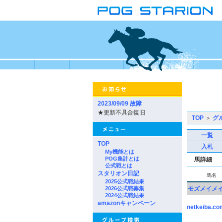
2023/09/09 故障
★更新不具合復旧
TOP
＞
グ
一覧
TOP
入札
My機能とは
POG集計とは
馬詳細
公式戦とは
スタリオン日記
馬名
2025公式戦結果
2026公式戦募集
モズメイメ
2024公式戦結果
amazonキャンペーン
netkeiba.co