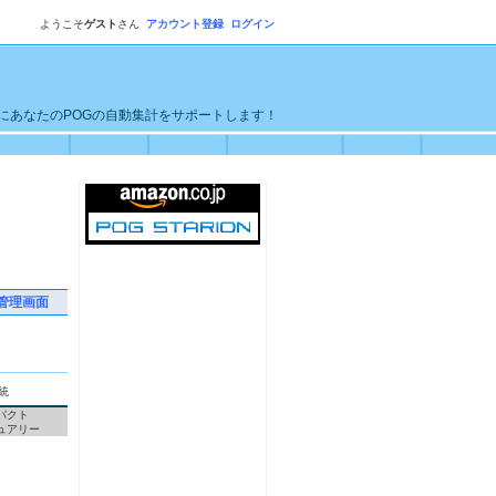
ようこそ
ゲスト
さん
アカウント登録
ログイン
単にあなたのPOGの自動集計をサポートします！
管理画面
統
パクト
ュアリー