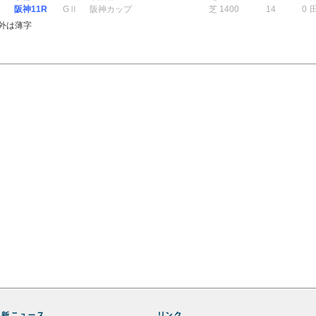
阪神11R
GⅡ
阪神カップ
芝 1400
14
0
外は薄字