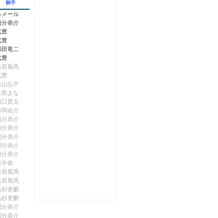
騎手
ルメール
国分恭介
武豊
武豊
和田竜二
武豊
松若風馬
武豊
松山弘平
永島まな
田口貫太
藤岡佑介
国分恭介
国分恭介
国分恭介
国分恭介
国分恭介
浜中俊
松若風馬
松若風馬
高杉吏麒
高杉吏麒
国分恭介
国分恭介