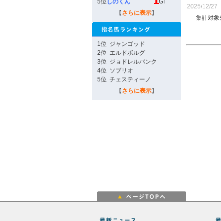
5位
しのくん
GI
2025/12/27
【
さらに表示
】
集計対象
1位
ジャンゴッド
2位
エルドボルグ
3位
ジョドレルバンク
4位
ソブリオ
5位
チェスティーノ
【
さらに表示
】