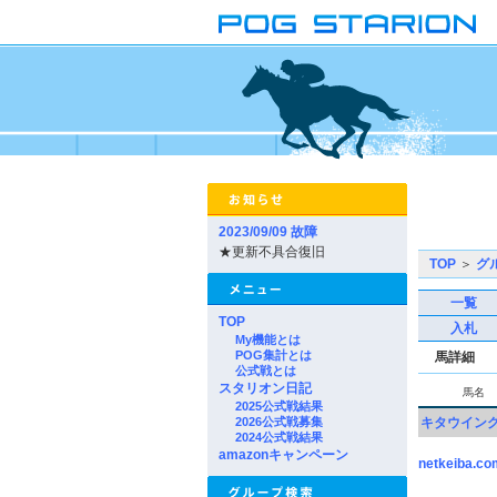
2023/09/09 故障
★更新不具合復旧
TOP
＞
グ
一覧
TOP
入札
My機能とは
POG集計とは
馬詳細
公式戦とは
スタリオン日記
馬名
2025公式戦結果
2026公式戦募集
キタウイン
2024公式戦結果
amazonキャンペーン
netkeiba.co