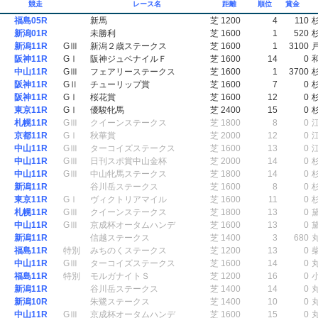
競走
レース名
距離
順位
賞金
福島05R
新馬
芝 1200
4
110
新潟01R
未勝利
芝 1600
1
520
新潟11R
GⅢ
新潟２歳ステークス
芝 1600
1
3100
阪神11R
GⅠ
阪神ジュベナイルＦ
芝 1600
14
0
中山11R
GⅢ
フェアリーステークス
芝 1600
1
3700
阪神11R
GⅡ
チューリップ賞
芝 1600
7
0
阪神11R
GⅠ
桜花賞
芝 1600
12
0
東京11R
GⅠ
優駿牝馬
芝 2400
15
0
札幌11R
GⅢ
クイーンステークス
芝 1800
8
0
京都11R
GⅠ
秋華賞
芝 2000
12
0
中山11R
GⅢ
ターコイズステークス
芝 1600
13
0
中山11R
GⅢ
日刊スポ賞中山金杯
芝 2000
14
0
中山11R
GⅢ
中山牝馬ステークス
芝 1800
14
0
新潟11R
谷川岳ステークス
芝 1600
8
0
東京11R
GⅠ
ヴィクトリアマイル
芝 1600
11
0
札幌11R
GⅢ
クイーンステークス
芝 1800
13
0
中山11R
GⅢ
京成杯オータムハンデ
芝 1600
13
0
新潟11R
信越ステークス
芝 1400
3
680
福島11R
特別
みちのくステークス
芝 1200
13
0
中山11R
GⅢ
ターコイズステークス
芝 1600
14
0
福島11R
特別
モルガナイトＳ
芝 1200
16
0
新潟11R
谷川岳ステークス
芝 1400
14
0
新潟10R
朱鷺ステークス
芝 1400
10
0
中山11R
GⅢ
京成杯オータムハンデ
芝 1600
15
0