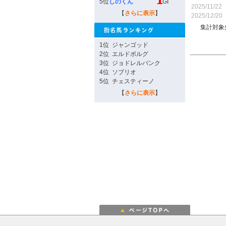
5位
しのくん
GI
2025/11/22
【
さらに表示
】
2025/12/20
集計対象
1位
ジャンゴッド
2位
エルドボルグ
3位
ジョドレルバンク
4位
ソブリオ
5位
チェスティーノ
【
さらに表示
】