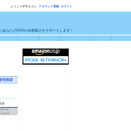
ようこそ
ゲスト
さん
アカウント登録
ログイン
単にあなたのPOGの自動集計をサポートします！
管理画面
血統
バラード
リツメイ