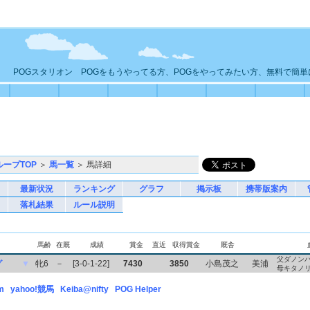
POGスタリオン POGをもうやってる方、POGをやってみたい方、無料で簡
ループTOP
＞
馬一覧
＞ 馬詳細
最新状況
ランキング
グラフ
掲示板
携帯版案内
落札結果
ルール説明
馬齢
在厩
成績
賞金
直近
収得賞金
厩舎
父ダノン
グ
▼
牝6
－
[3-0-1-22]
7430
3850
小島茂之
美浦
母キタノ
m
yahoo!競馬
Keiba@nifty
POG Helper