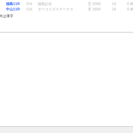
福島11R
GⅢ
福島記念
芝 2000
14
0
中山11R
GⅢ
ターコイズステークス
芝 1600
16
0
外は薄字