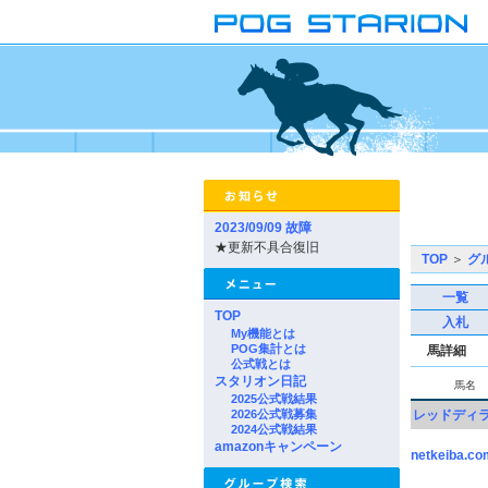
2023/09/09 故障
★更新不具合復旧
TOP
＞
グ
一覧
TOP
入札
My機能とは
POG集計とは
馬詳細
公式戦とは
スタリオン日記
馬名
2025公式戦結果
2026公式戦募集
レッドディ
2024公式戦結果
amazonキャンペーン
netkeiba.co