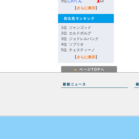
5位
しのくん
GI
【
さらに表示
】
1位
ジャンゴッド
2位
エルドボルグ
3位
ジョドレルバンク
4位
ソブリオ
5位
チェスティーノ
【
さらに表示
】