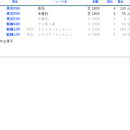
競走
レース名
距離
順位
賞金
東京05R
新馬
芝 1800
4
110
東京05R
未勝利
芝 1800
5
55
東京01R
未勝利
ダ 1600
8
0
船橋04R
サラ系３歳
ダ 1500
2
64
船橋12R
特別
２０２３Ｊｏｃｋｅｙ
ダ 2200
1
180
船橋12R
特別
２０２３Ｊｏｃｋｅｙ
ダ 1800
5
18
外は薄字