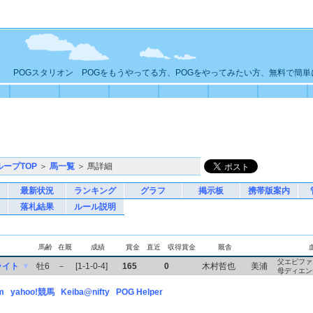
POGスタリオン POGをもうやってる方、POGをやってみたい方、無料で簡
ループTOP
＞
馬一覧
＞ 馬詳細
最新状況
ランキング
グラフ
掲示板
携帯版案内
落札結果
ルール説明
馬齢
在厩
成績
賞金
直近
収得賞金
厩舎
父エピファ
ライト
▼
牡6
－
[1-1-0-4]
165
0
木村哲也
美浦
母ディエン
m
yahoo!競馬
Keiba@nifty
POG Helper