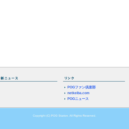
POGファン倶楽部
netkeiba.com
POGニュース
Copyright (C) POG Starion. All Rights Reserved.