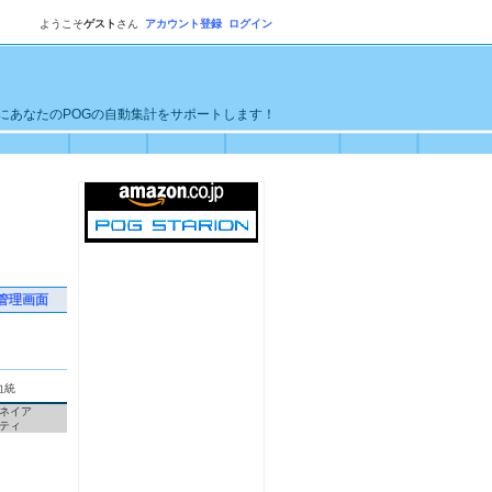
ようこそ
ゲスト
さん
アカウント登録
ログイン
単にあなたのPOGの自動集計をサポートします！
管理画面
血統
ネイア
ティ