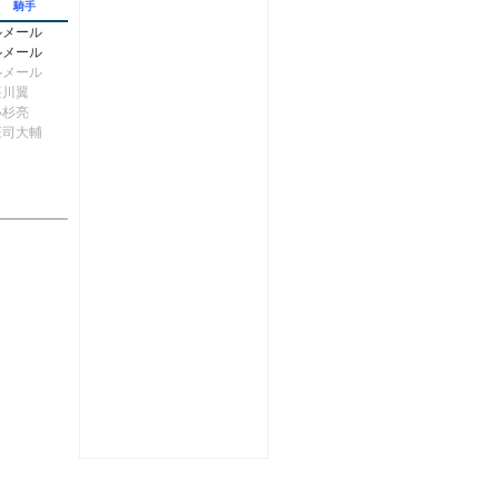
騎手
ルメール
ルメール
ルメール
笹川翼
小杉亮
庄司大輔