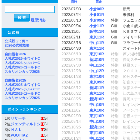
日時
競走
2022/07/03
小倉06R
新馬
2022/07/24
小倉01R
未勝利
履歴消去
2022/08/13
小倉09R
特別
フェニッ
2022/09/04
小倉11R
GⅢ
小倉２歳
2022/11/05
阪神11R
GⅢ
ＫＢＳフ
2023/02/11
東京11R
GⅢ
デイリー
公式戦って何？
2023/03/18
中山11R
GⅢ
フラワー
2026公式戦概要
2023/04/30
東京11R
スイート
2023/06/10
東京10R
特別
芦ノ湖特
自由指名2026
入札式2026-ホワイトC
2023/08/26
新潟10R
特別
長岡ステ
入札式2026-シルバーC
2023/09/30
中山11R
特別
秋風ステ
入札式2026-ゴールドC
2023/12/28
中山12R
特別
２０２３
スタリオンカップ2026
2024/01/28
東京10R
特別
節分ステ
自由指名2025
2024/02/11
東京09R
特別
初音ステ
入札式2025-ホワイトC
2024/05/12
新潟11R
特別
弥彦ステ
入札式2025-シルバーC
2024/06/22
東京11R
特別
江の島ス
入札式2025-ゴールドC
スタリオンカップ2025
2024/08/25
新潟10R
特別
長岡ステ
2024/09/15
中山10R
特別
レインボ
2024/11/02
東京10R
特別
ノベンバ
2025/02/09
東京10R
特別
初音ステ
1位
リサーチ
GI
2025/09/14
中山10R
特別
レインボ
2位
ジェンティルトシ
GI
2025/10/25
新潟11R
特別
魚沼ステ
3位
ＨＡＬ
GI
2025/11/16
東京10R
特別
ユートピ
4位
PGOTTA2
GI
2026/01/24
中山11R
特別
初富士ス