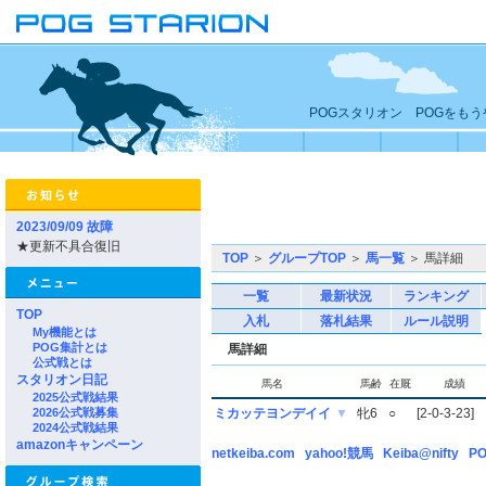
POGスタリオン POGをも
2023/09/09 故障
★更新不具合復旧
TOP
＞
グループTOP
＞
馬一覧
＞ 馬詳細
一覧
最新状況
ランキング
TOP
入札
落札結果
ルール説明
My機能とは
POG集計とは
馬詳細
公式戦とは
スタリオン日記
馬名
馬齢
在厩
成績
2025公式戦結果
2026公式戦募集
ミカッテヨンデイイ
▼
牝6
○
[2-0-3-23]
2024公式戦結果
amazonキャンペーン
netkeiba.com
yahoo!競馬
Keiba@nifty
PO