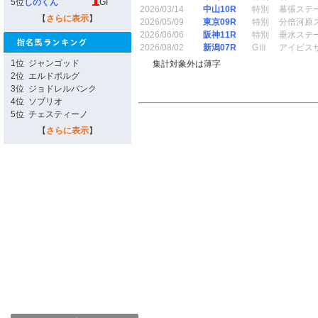
5位
しのくん
GI
2026/03/14
中山10R
特別
幕張ステ
【
さらに表示
】
2026/05/09
東京09R
特別
分倍河原
2026/06/06
阪神11R
特別
垂水ステ
2026/08/02
新潟07R
GⅢ
アイビス
1位
ジャンゴッド
集計対象外は薄字
2位
エルドボルグ
3位
ジョドレルバンク
4位
ソブリオ
5位
チェスティーノ
【
さらに表示
】