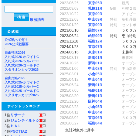
2022/06/25
東京05R
新馬
2022/09/03
札幌11R
GⅢ
札幌２
2022/10/22
東京09R
アイビ
2022/12/03
中山09R
特別
葉牡丹
履歴消去
2023/01/29
東京09R
特別
セント
2023/06/10
函館07R
５００
2023/06/24
函館09R
特別
恵山特
公式戦って何？
2023/11/18
福島12R
５００
2026公式戦概要
2024/01/28
東京07R
５００
2024/06/16
東京01R
未勝利
自由指名2026
入札式2026-ホワイトC
2024/08/17
新潟01R
未勝利
入札式2026-シルバーC
2024/10/26
新潟01R
オープ
入札式2026-ゴールドC
2025/01/06
中山08R
特別
中山新
スタリオンカップ2026
2025/03/01
小倉05R
オープ
自由指名2025
2025/04/12
中山04R
オープ
入札式2025-ホワイトC
2025/05/24
新潟01R
オープ
入札式2025-シルバーC
2025/07/05
福島01R
オープ
入札式2025-ゴールドC
スタリオンカップ2025
2025/08/30
新潟01R
オープ
2025/12/20
阪神04R
オープ
2026/02/28
小倉05R
オープ
2026/04/11
中山04R
オープ
1位
リサーチ
GI
2026/05/02
東京06R
５００
2位
ジェンティルトシ
GI
2026/06/27
福島04R
オープ
3位
ＨＡＬ
GI
集計対象外は薄字
4位
PGOTTA2
GI