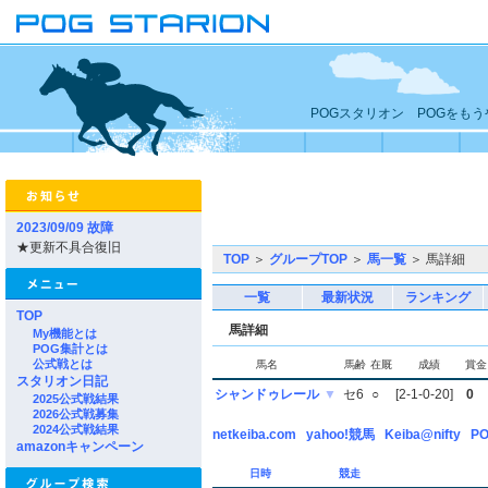
POGスタリオン POGをも
2023/09/09 故障
★更新不具合復旧
TOP
＞
グループTOP
＞
馬一覧
＞ 馬詳細
一覧
最新状況
ランキング
TOP
馬詳細
My機能とは
POG集計とは
公式戦とは
馬名
馬齢
在厩
成績
賞金
スタリオン日記
シャンドゥレール
▼
セ6
○
[2-1-0-20]
0
2025公式戦結果
2026公式戦募集
2024公式戦結果
netkeiba.com
yahoo!競馬
Keiba@nifty
PO
amazonキャンペーン
日時
競走