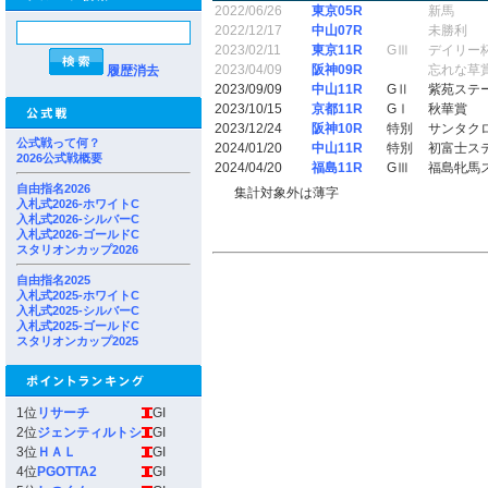
2022/06/26
東京05R
新馬
2022/12/17
中山07R
未勝利
2023/02/11
東京11R
GⅢ
デイリー
2023/04/09
阪神09R
忘れな草
履歴消去
2023/09/09
中山11R
GⅡ
紫苑ステ
2023/10/15
京都11R
GⅠ
秋華賞
2023/12/24
阪神10R
特別
サンタク
公式戦って何？
2024/01/20
中山11R
特別
初富士ス
2026公式戦概要
2024/04/20
福島11R
GⅢ
福島牝馬
自由指名2026
集計対象外は薄字
入札式2026-ホワイトC
入札式2026-シルバーC
入札式2026-ゴールドC
スタリオンカップ2026
自由指名2025
入札式2025-ホワイトC
入札式2025-シルバーC
入札式2025-ゴールドC
スタリオンカップ2025
1位
リサーチ
GI
2位
ジェンティルトシ
GI
3位
ＨＡＬ
GI
4位
PGOTTA2
GI