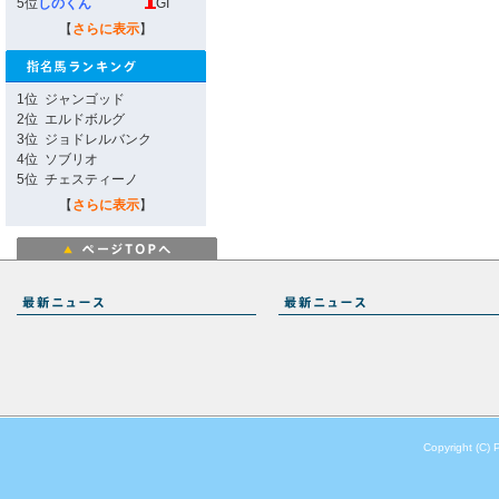
5位
しのくん
GI
【
さらに表示
】
1位
ジャンゴッド
2位
エルドボルグ
3位
ジョドレルバンク
4位
ソブリオ
5位
チェスティーノ
【
さらに表示
】
Copyright (C) 