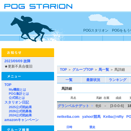
POGスタリオン POGをも
2023/09/09 故障
★更新不具合復旧
TOP
＞
グループTOP
＞
馬一覧
＞ 馬詳細
一覧
最新状況
ランキング
TOP
馬詳細
My機能とは
POG集計とは
公式戦とは
馬名
馬齢
在厩
成績
スタリオン日記
グランベルナデット
▼
牝6
－
[3-0-0-6]
1
2025公式戦結果
2026公式戦募集
2024公式戦結果
netkeiba.com
yahoo!競馬
Keiba@nifty
PO
amazonキャンペーン
日時
競走