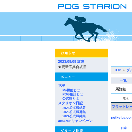
2023/09/09 故障
★更新不具合復旧
TOP
＞
グ
一覧
TOP
馬詳細
My機能とは
POG集計とは
公式戦とは
馬名
スタリオン日記
フラットレ
2025公式戦結果
2026公式戦募集
2024公式戦結果
netkeiba.co
amazonキャンペーン
日時