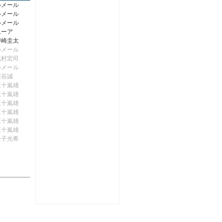
ルメール
ルメール
ルメール
ムーア
戸崎圭太
ルメール
北村宏司
ルメール
西谷誠
五十嵐雄
五十嵐雄
五十嵐雄
五十嵐雄
五十嵐雄
五十嵐雄
金子光希