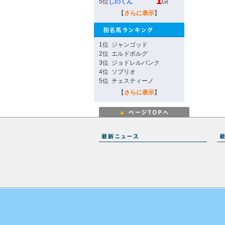
5位
しのくん
GI
【
さらに表示
】
1位
ジャンゴッド
2位
エルドボルグ
3位
ジョドレルバンク
4位
ソブリオ
5位
チェスティーノ
【
さらに表示
】