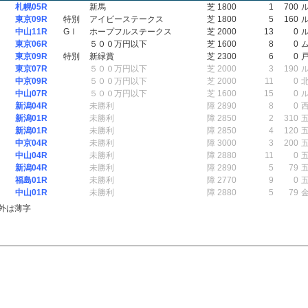
札幌05R
新馬
芝 1800
1
700
東京09R
特別
アイビーステークス
芝 1800
5
160
中山11R
GⅠ
ホープフルステークス
芝 2000
13
0
東京06R
５００万円以下
芝 1600
8
0
東京09R
特別
新緑賞
芝 2300
6
0
東京07R
５００万円以下
芝 2000
3
190
中京09R
５００万円以下
芝 2000
11
0
中山07R
５００万円以下
芝 1600
15
0
新潟04R
未勝利
障 2890
8
0
新潟01R
未勝利
障 2850
2
310
新潟01R
未勝利
障 2850
4
120
中京04R
未勝利
障 3000
3
200
中山04R
未勝利
障 2880
11
0
新潟04R
未勝利
障 2890
5
79
福島01R
未勝利
障 2770
9
0
中山01R
未勝利
障 2880
5
79
外は薄字