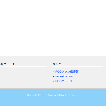
POGファン倶楽部
netkeiba.com
POGニュース
Copyright (C) POG Starion. All Rights Reserved.