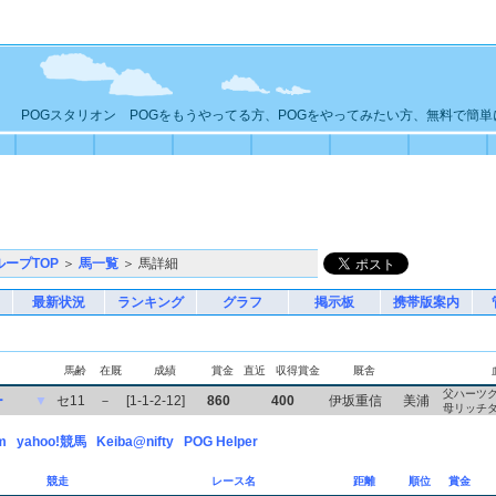
POGスタリオン POGをもうやってる方、POGをやってみたい方、無料で簡
ループTOP
＞
馬一覧
＞ 馬詳細
最新状況
ランキング
グラフ
掲示板
携帯版案内
馬齢
在厩
成績
賞金
直近
収得賞金
厩舎
父ハーツ
ー
▼
セ11
－
[1-1-2-12]
860
400
伊坂重信
美浦
母リッチ
m
yahoo!競馬
Keiba@nifty
POG Helper
競走
レース名
距離
順位
賞金