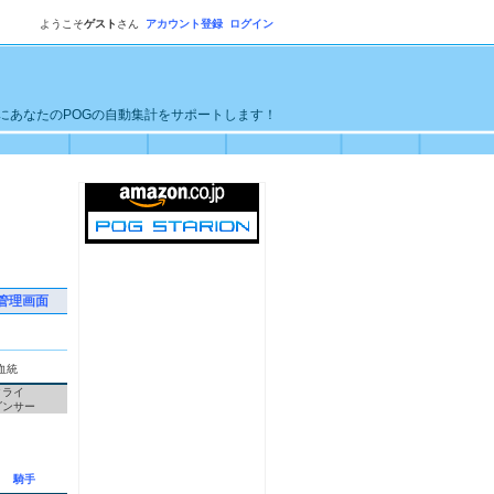
ようこそ
ゲスト
さん
アカウント登録
ログイン
単にあなたのPOGの自動集計をサポートします！
管理画面
血統
クライ
ダンサー
騎手