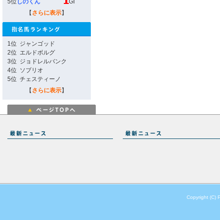
5位
しのくん
GI
【
さらに表示
】
1位
ジャンゴッド
2位
エルドボルグ
3位
ジョドレルバンク
4位
ソブリオ
5位
チェスティーノ
【
さらに表示
】
Copyright (C) 