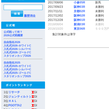
2017/08/06
小倉05R
新馬
2017/09/23
阪神03R
未勝利
2017/11/11
京都02R
未勝利
2017/12/02
阪神02R
未勝利
履歴消去
2017/12/28
阪神01R
未勝利
2018/08/04
新潟03R
未勝利
2018/10/20
東京06R
５００万
公式戦って何？
集計対象外は薄字
2026公式戦概要
自由指名2026
入札式2026-ホワイトC
入札式2026-シルバーC
入札式2026-ゴールドC
スタリオンカップ2026
自由指名2025
入札式2025-ホワイトC
入札式2025-シルバーC
入札式2025-ゴールドC
スタリオンカップ2025
1位
リサーチ
GI
2位
ジェンティルトシ
GI
3位
ＨＡＬ
GI
4位
PGOTTA2
GI