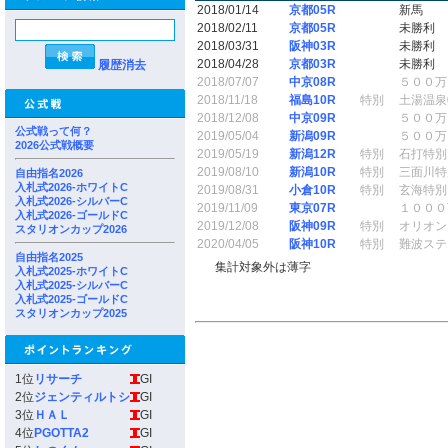
2018/01/14
京都05R
新馬
2018/02/11
京都05R
未勝利
2018/03/31
阪神03R
未勝利
2018/04/28
京都03R
未勝利
履歴消去
2018/07/07
中京08R
５００万
2018/11/18
福島10R
特別
土湯温泉
2018/12/08
中京09R
５００万
公式戦って何？
2019/05/04
新潟09R
５００万
2026公式戦概要
2019/05/19
新潟12R
特別
石打特別
2019/08/10
新潟10R
特別
三面川特
自由指名2026
入札式2026-ホワイトC
2019/08/31
小倉10R
特別
玄海特別
入札式2026-シルバーC
2019/11/09
東京07R
１０００
入札式2026-ゴールドC
2019/12/08
阪神09R
特別
オリオン
スタリオンカップ2026
2020/04/05
阪神10R
特別
難波ステ
自由指名2025
集計対象外は薄字
入札式2025-ホワイトC
入札式2025-シルバーC
入札式2025-ゴールドC
スタリオンカップ2025
1位
リサーチ
GI
2位
ジェンティルトシ
GI
3位
ＨＡＬ
GI
4位
PGOTTA2
GI