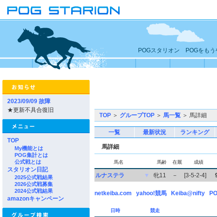
POGスタリオン POGをも
2023/09/09 故障
★更新不具合復旧
TOP
＞
グループTOP
＞
馬一覧
＞ 馬詳細
一覧
最新状況
ランキング
TOP
馬詳細
My機能とは
POG集計とは
公式戦とは
馬名
馬齢
在厩
成績
スタリオン日記
ルナステラ
▼
牝11
－
[3-5-2-4]
2025公式戦結果
2026公式戦募集
2024公式戦結果
netkeiba.com
yahoo!競馬
Keiba@nifty
PO
amazonキャンペーン
日時
競走