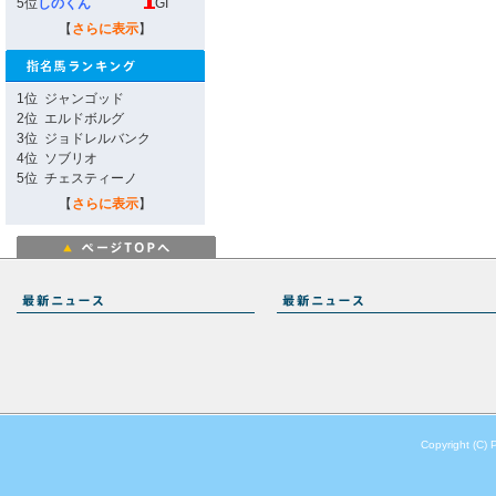
5位
しのくん
GI
【
さらに表示
】
1位
ジャンゴッド
2位
エルドボルグ
3位
ジョドレルバンク
4位
ソブリオ
5位
チェスティーノ
【
さらに表示
】
Copyright (C) 