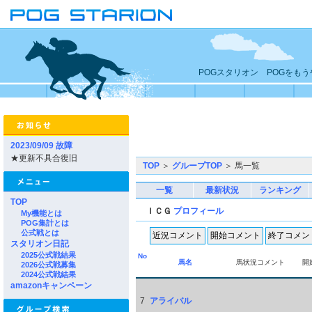
POGスタリオン POGをも
2023/09/09 故障
★更新不具合復旧
TOP
＞
グループTOP
＞ 馬一覧
一覧
最新状況
ランキング
TOP
ＩＣＧ
プロフィール
My機能とは
POG集計とは
公式戦とは
スタリオン日記
2025公式戦結果
No
馬名
馬状況コメント
開
2026公式戦募集
2024公式戦結果
amazonキャンペーン
7
アライバル