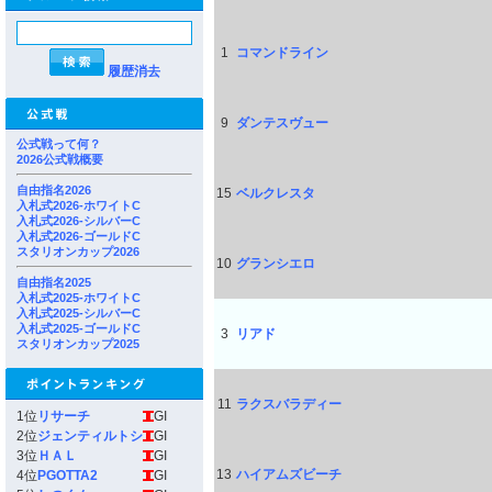
1
コマンドライン
履歴消去
9
ダンテスヴュー
公式戦って何？
2026公式戦概要
自由指名2026
15
ベルクレスタ
入札式2026-ホワイトC
入札式2026-シルバーC
入札式2026-ゴールドC
スタリオンカップ2026
10
グランシエロ
自由指名2025
入札式2025-ホワイトC
入札式2025-シルバーC
入札式2025-ゴールドC
3
リアド
スタリオンカップ2025
11
ラクスバラディー
1位
リサーチ
GI
2位
ジェンティルトシ
GI
3位
ＨＡＬ
GI
13
ハイアムズビーチ
4位
PGOTTA2
GI