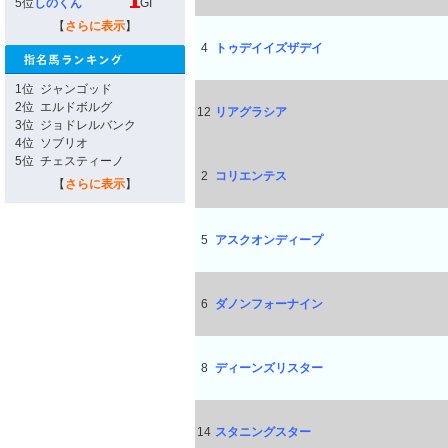
5位
しのくん
GI
【
さらに表示
】
4
トゥデイイズザデイ
1位
ジャンゴッド
2位
エルドボルグ
12
リアグラシア
3位
ジョドレルバンク
4位
ソブリオ
5位
チェスティーノ
2
コリエンテス
【
さらに表示
】
5
アスクオンディープ
6
ダノンフォーナイン
8
ディーンズリスター
14
スタニングスター