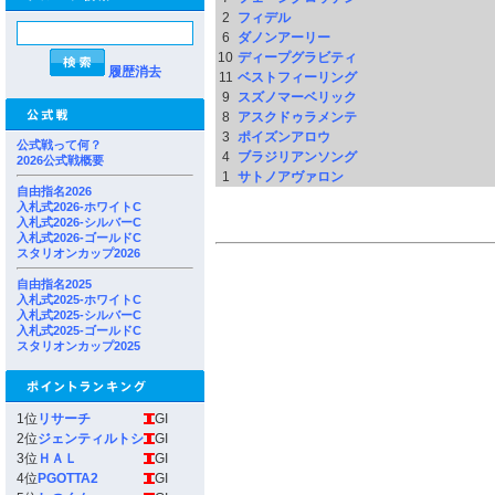
2
フィデル
6
ダノンアーリー
10
ディープグラビティ
履歴消去
11
ベストフィーリング
9
スズノマーベリック
8
アスクドゥラメンテ
3
ポイズンアロウ
公式戦って何？
4
ブラジリアンソング
2026公式戦概要
1
サトノアヴァロン
自由指名2026
入札式2026-ホワイトC
入札式2026-シルバーC
入札式2026-ゴールドC
スタリオンカップ2026
自由指名2025
入札式2025-ホワイトC
入札式2025-シルバーC
入札式2025-ゴールドC
スタリオンカップ2025
1位
リサーチ
GI
2位
ジェンティルトシ
GI
3位
ＨＡＬ
GI
4位
PGOTTA2
GI