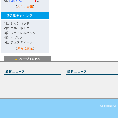
5位
しのくん
GI
【
さらに表示
】
1位
ジャンゴッド
2位
エルドボルグ
3位
ジョドレルバンク
4位
ソブリオ
5位
チェスティーノ
【
さらに表示
】
Copyright (C) 