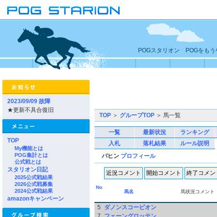
POGスタリオン POGをも
2023/09/09 故障
★更新不具合復旧
TOP
＞
グループTOP
＞ 馬一覧
一覧
最新状況
ランキング
TOP
入札
落札結果
ルール説明
My機能とは
POG集計とは
パヒン
プロフィール
公式戦とは
スタリオン日記
2025公式戦結果
2026公式戦募集
No
2024公式戦結果
馬名
馬状況コメント
amazonキャンペーン
5
ダノンスコーピオン
7
フェーングロッテン