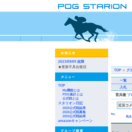
2023/09/09 故障
★更新不具合復旧
TOP
＞
グ
一覧
TOP
入札
My機能とは
POG集計とは
官兵衛
プ
公式戦とは
スタリオン日記
2025公式戦結果
2026公式戦募集
No
2024公式戦結果
馬名
amazonキャンペーン