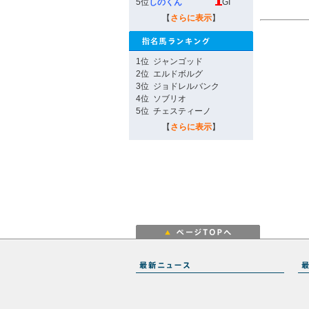
5位
しのくん
GI
【
さらに表示
】
1位
ジャンゴッド
2位
エルドボルグ
3位
ジョドレルバンク
4位
ソブリオ
5位
チェスティーノ
【
さらに表示
】