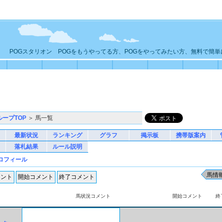
POGスタリオン POGをもうやってる方、POGをやってみたい方、無料で簡
ループTOP
＞ 馬一覧
最新状況
ランキング
グラフ
掲示板
携帯版案内
落札結果
ルール説明
ロフィール
馬状況コメント
開始コメント
終