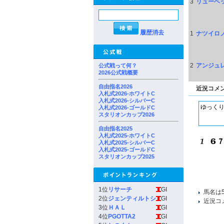
3
リューベ
履歴消去
1
ナツイロ
2
アンジュ
公式戦って何？
2026公式戦概要
自由指名2026
近況コメ
入札式2026-ホワイトC
入札式2026-シルバーC
入札式2026-ゴールドC
スタリオンカップ2026
自由指名2025
入札式2025-ホワイトC
入札式2025-シルバーC
入札式2025-ゴールドC
スタリオンカップ2025
1位
リサーチ
GI
馬名は
2位
ジェンティルトシ
GI
近況コ
3位
ＨＡＬ
GI
4位
PGOTTA2
GI