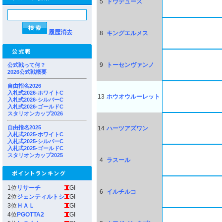
5
ドウデュース
履歴消去
8
キングエルメス
9
トーセンヴァンノ
公式戦って何？
2026公式戦概要
自由指名2026
入札式2026-ホワイトC
13
ホウオウルーレット
入札式2026-シルバーC
入札式2026-ゴールドC
スタリオンカップ2026
自由指名2025
14
ハーツアズワン
入札式2025-ホワイトC
入札式2025-シルバーC
入札式2025-ゴールドC
スタリオンカップ2025
4
ラスール
1位
リサーチ
GI
6
イルチルコ
2位
ジェンティルトシ
GI
3位
ＨＡＬ
GI
4位
PGOTTA2
GI