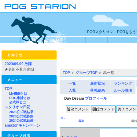
POGスタリオン POGをも
2023/09/09 故障
★更新不具合復旧
TOP
＞
グループTOP
＞ 馬一覧
一覧
最新状況
ランキング
TOP
入札
落札結果
ルール説明
My機能とは
POG集計とは
Day Dream
プロフィール
公式戦とは
スタリオン日記
2025公式戦結果
2026公式戦募集
No
2024公式戦結果
馬名
馬
amazonキャンペーン