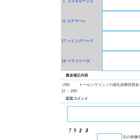
1
コスモルージュ
11
ルナマーレ
17
ハミングバード
18
ベラコリーダ
賞金補正内容
-280
トーセンヴァンノの落札前獲得賞金
計：-280
近況コメント
左の画像