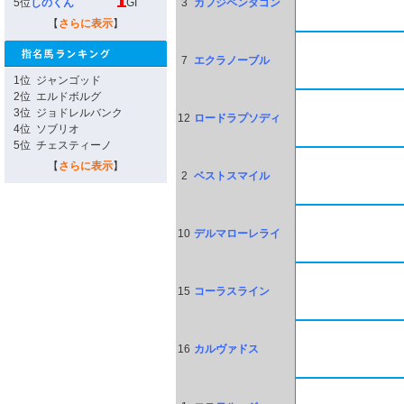
5位
しのくん
GI
3
カフジペンタゴン
【
さらに表示
】
7
エクラノーブル
1位
ジャンゴッド
2位
エルドボルグ
3位
ジョドレルバンク
12
ロードラプソディ
4位
ソブリオ
5位
チェスティーノ
【
さらに表示
】
2
ベストスマイル
10
デルマローレライ
15
コーラスライン
16
カルヴァドス