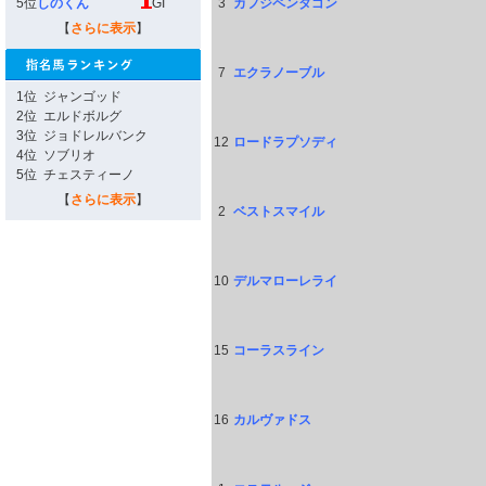
5位
しのくん
GI
3
カフジペンタゴン
【
さらに表示
】
7
エクラノーブル
1位
ジャンゴッド
2位
エルドボルグ
3位
ジョドレルバンク
12
ロードラプソディ
4位
ソブリオ
5位
チェスティーノ
【
さらに表示
】
2
ベストスマイル
10
デルマローレライ
15
コーラスライン
16
カルヴァドス