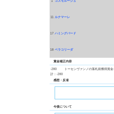
1
コスモルージュ
11
ルナマーレ
17
ハミングバード
18
ベラコリーダ
賞金補正内容
-280
トーセンヴァンノの落札前獲得賞金
計：-280
感想・反省
今後について