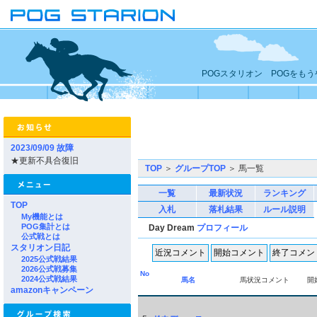
POGスタリオン POGをも
2023/09/09 故障
★更新不具合復旧
TOP
＞
グループTOP
＞ 馬一覧
一覧
最新状況
ランキング
TOP
入札
落札結果
ルール説明
My機能とは
POG集計とは
Day Dream
プロフィール
公式戦とは
スタリオン日記
2025公式戦結果
2026公式戦募集
No
2024公式戦結果
馬名
馬状況コメント
開
amazonキャンペーン