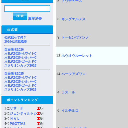
5
ドウデュース
履歴消去
8
キングエルメス
9
トーセンヴァンノ
公式戦って何？
2026公式戦概要
自由指名2026
入札式2026-ホワイトC
13
ホウオウルーレット
入札式2026-シルバーC
入札式2026-ゴールドC
スタリオンカップ2026
自由指名2025
14
ハーツアズワン
入札式2025-ホワイトC
入札式2025-シルバーC
入札式2025-ゴールドC
スタリオンカップ2025
4
ラスール
1位
リサーチ
GI
6
イルチルコ
2位
ジェンティルトシ
GI
3位
ＨＡＬ
GI
4位
PGOTTA2
GI