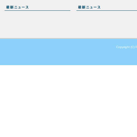
Copyright (C) 