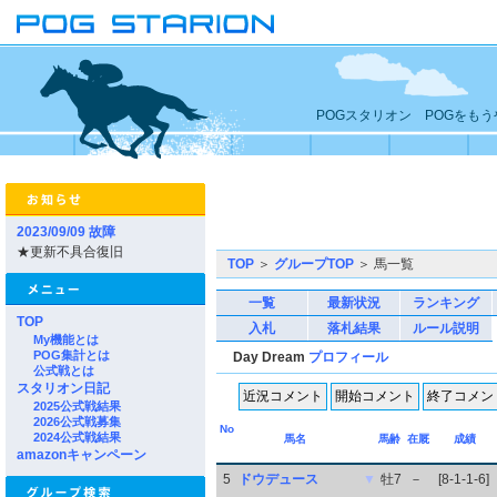
POGスタリオン POGをも
2023/09/09 故障
★更新不具合復旧
TOP
＞
グループTOP
＞ 馬一覧
一覧
最新状況
ランキング
TOP
入札
落札結果
ルール説明
My機能とは
POG集計とは
Day Dream
プロフィール
公式戦とは
スタリオン日記
2025公式戦結果
2026公式戦募集
No
2024公式戦結果
馬名
馬齢
在厩
成績
amazonキャンペーン
5
ドウデュース
▼
牡7
－
[8-1-1-6]