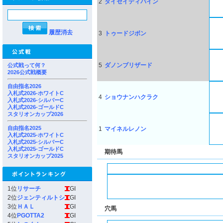
2
タイセイディバイン
履歴消去
3
トゥードジボン
5
ダノンブリザード
公式戦って何？
2026公式戦概要
自由指名2026
入札式2026-ホワイトC
4
ショウナンハクラク
入札式2026-シルバーC
入札式2026-ゴールドC
スタリオンカップ2026
自由指名2025
1
マイネルレノン
入札式2025-ホワイトC
入札式2025-シルバーC
入札式2025-ゴールドC
期待馬
スタリオンカップ2025
1位
リサーチ
GI
2位
ジェンティルトシ
GI
3位
ＨＡＬ
GI
穴馬
4位
PGOTTA2
GI