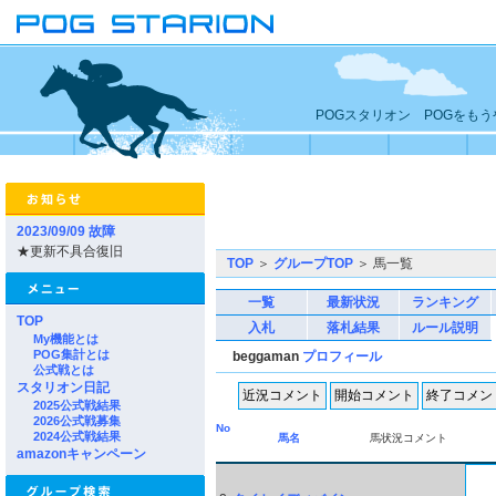
POGスタリオン POGをも
2023/09/09 故障
★更新不具合復旧
TOP
＞
グループTOP
＞ 馬一覧
一覧
最新状況
ランキング
TOP
入札
落札結果
ルール説明
My機能とは
POG集計とは
beggaman
プロフィール
公式戦とは
スタリオン日記
2025公式戦結果
2026公式戦募集
No
2024公式戦結果
馬名
馬状況コメント
amazonキャンペーン