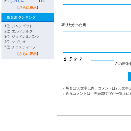
5位
しのくん
GI
【
さらに表示
】
取りたかった馬
1位
ジャンゴッド
2位
エルドボルグ
3位
ジョドレルバンク
4位
ソブリオ
5位
チェスティーノ
【
さらに表示
】
左の画像
馬名は50文字以内、コメントは250文字
近況コメントは、先頭30文字が一覧上に