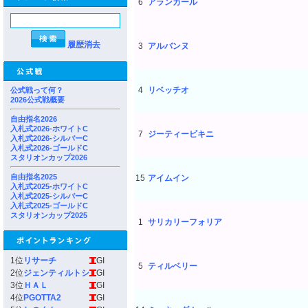
6
アランカール
履歴消去
3
アルバンヌ
4
リベッチオ
公式戦って何？
2026公式戦概要
自由指名2026
入札式2026-ホワイトC
7
ジーティービキニ
入札式2026-シルバーC
入札式2026-ゴールドC
スタリオンカップ2026
自由指名2025
15
アイムイン
入札式2025-ホワイトC
入札式2025-シルバーC
入札式2025-ゴールドC
スタリオンカップ2025
1
サリカリーフォリア
1位
リサーチ
GI
5
ティルベリー
2位
ジェンティルトシ
GI
3位
ＨＡＬ
GI
4位
PGOTTA2
GI