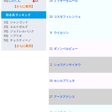
5位
しのくん
GI
14
ミッキーダムール
【
さらに表示
】
10
コスモフィレンツェ
1位
ジャンゴッド
2位
エルドボルグ
3位
ジョドレルバンク
8
ウイルソン
4位
ソブリオ
5位
チェスティーノ
【
さらに表示
】
12
ダノンベルビュー
2
ショウナンサイオウ
16
セシルブリュネ
17
アースアクシス