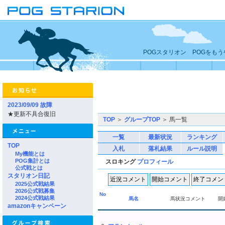
POGスタリオン POGをも
2023/09/09 故障
★更新不具合復旧
TOP
＞
グループTOP
＞ 馬一覧
一覧
最新状況
ランキング
TOP
入札
落札結果
ルール説明
My機能とは
POG集計とは
スロキング
プロフィール
公式戦とは
スタリオン日記
2025公式戦結果
2026公式戦募集
No
2024公式戦結果
馬名
馬状況コメント
開
amazonキャンペーン