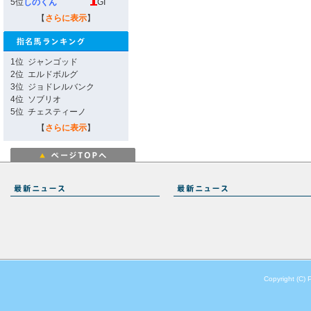
5位
しのくん
GI
【
さらに表示
】
1位
ジャンゴッド
2位
エルドボルグ
3位
ジョドレルバンク
4位
ソブリオ
5位
チェスティーノ
【
さらに表示
】
Copyright (C) 