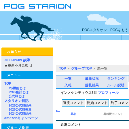
POGスタリオン POGをも
2023/09/09 故障
★更新不具合復旧
TOP
＞
グループTOP
＞ 馬一覧
一覧
最新状況
ランキング
TOP
入札
落札結果
ルール説明
My機能とは
POG集計とは
インノケンティウス3世
プロフィール
公式戦とは
スタリオン日記
2025公式戦結果
2026公式戦募集
No
2024公式戦結果
馬名
馬状況コメント
amazonキャンペーン
近況コメント