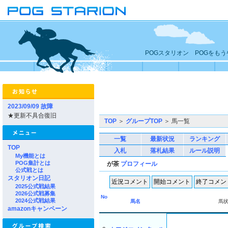
POGスタリオン POGをも
2023/09/09 故障
★更新不具合復旧
TOP
＞
グループTOP
＞ 馬一覧
一覧
最新状況
ランキング
TOP
入札
落札結果
ルール説明
My機能とは
POG集計とは
が茶
プロフィール
公式戦とは
スタリオン日記
2025公式戦結果
2026公式戦募集
No
2024公式戦結果
馬名
馬
amazonキャンペーン