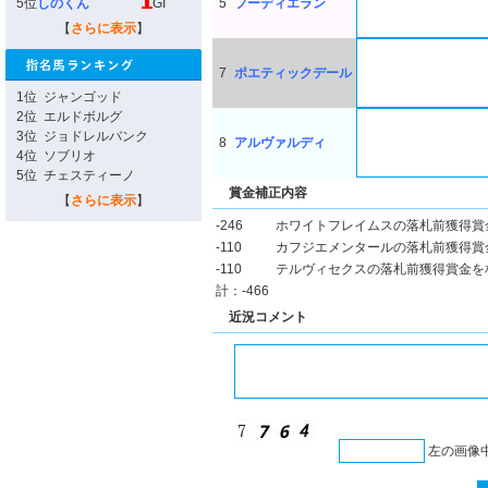
5位
しのくん
GI
5
フーディエラン
【
さらに表示
】
7
ポエティックデール
1位
ジャンゴッド
2位
エルドボルグ
3位
ジョドレルバンク
8
アルヴァルディ
4位
ソブリオ
5位
チェスティーノ
賞金補正内容
【
さらに表示
】
-246
ホワイトフレイムスの落札前獲得賞
-110
カフジエメンタールの落札前獲得賞
-110
テルヴィセクスの落札前獲得賞金を
計：-466
近況コメント
左の画像