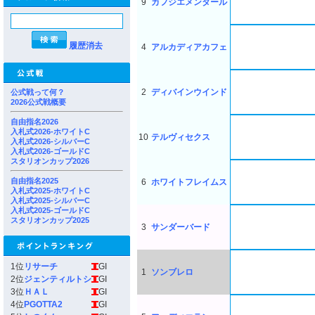
9
カフジエメンタール
履歴消去
4
アルカディアカフェ
2
ディバインウインド
公式戦って何？
2026公式戦概要
自由指名2026
入札式2026-ホワイトC
10
テルヴィセクス
入札式2026-シルバーC
入札式2026-ゴールドC
スタリオンカップ2026
自由指名2025
6
ホワイトフレイムス
入札式2025-ホワイトC
入札式2025-シルバーC
入札式2025-ゴールドC
スタリオンカップ2025
3
サンダーバード
1位
リサーチ
GI
1
ソンブレロ
2位
ジェンティルトシ
GI
3位
ＨＡＬ
GI
4位
PGOTTA2
GI