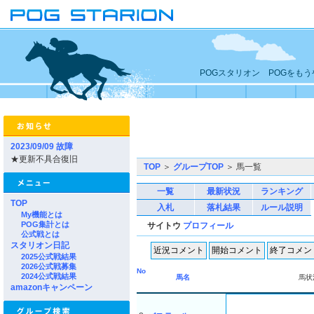
POGスタリオン POGをも
2023/09/09 故障
★更新不具合復旧
TOP
＞
グループTOP
＞ 馬一覧
一覧
最新状況
ランキング
TOP
入札
落札結果
ルール説明
My機能とは
POG集計とは
サイトウ
プロフィール
公式戦とは
スタリオン日記
2025公式戦結果
2026公式戦募集
No
2024公式戦結果
馬名
馬状
amazonキャンペーン