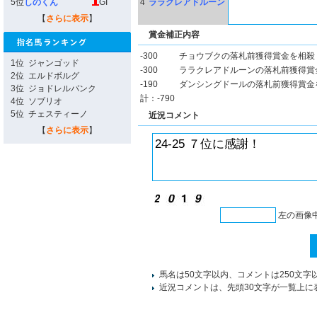
5位
しのくん
GI
4
ララクレアドルーン
【
さらに表示
】
賞金補正内容
-300
チョウブクの落札前獲得賞金を相殺
1位
ジャンゴッド
-300
ララクレアドルーンの落札前獲得賞
2位
エルドボルグ
-190
ダンシングドールの落札前獲得賞金
3位
ジョドレルバンク
計：-790
4位
ソブリオ
5位
チェスティーノ
近況コメント
【
さらに表示
】
左の画像
馬名は50文字以内、コメントは250文字
近況コメントは、先頭30文字が一覧上に