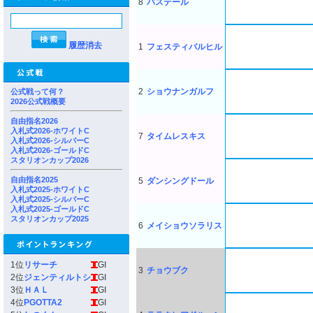
8
バステール
履歴消去
1
フェスティバルヒル
2
ショウナンガルフ
公式戦って何？
2026公式戦概要
自由指名2026
入札式2026-ホワイトC
7
タイムレスキス
入札式2026-シルバーC
入札式2026-ゴールドC
スタリオンカップ2026
自由指名2025
5
ダンシングドール
入札式2025-ホワイトC
入札式2025-シルバーC
入札式2025-ゴールドC
スタリオンカップ2025
6
メイショウソラリス
1位
リサーチ
GI
3
チョウブク
2位
ジェンティルトシ
GI
3位
ＨＡＬ
GI
4位
PGOTTA2
GI