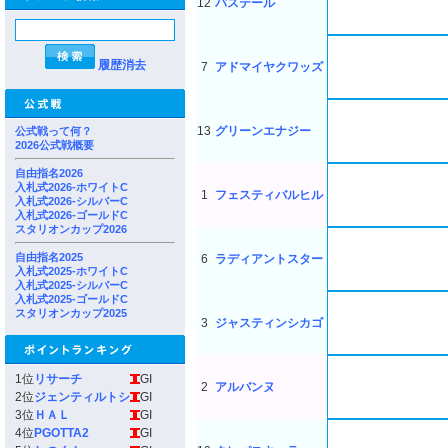
12
バステール
履歴消去
7
アドマイヤクワッズ
13
グリーンエナジー
公式戦って何？
2026公式戦概要
自由指名2026
入札式2026-ホワイトC
1
フェスティバルヒル
入札式2026-シルバーC
入札式2026-ゴールドC
スタリオンカップ2026
自由指名2025
6
ラディアントスター
入札式2025-ホワイトC
入札式2025-シルバーC
入札式2025-ゴールドC
スタリオンカップ2025
3
ジャスティンシカゴ
1位
リサーチ
GI
2
アルバンヌ
2位
ジェンティルトシ
GI
3位
ＨＡＬ
GI
4位
PGOTTA2
GI