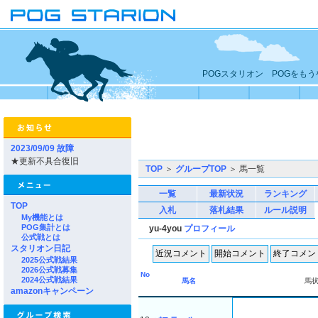
POGスタリオン POGをも
2023/09/09 故障
★更新不具合復旧
TOP
＞
グループTOP
＞ 馬一覧
一覧
最新状況
ランキング
TOP
入札
落札結果
ルール説明
My機能とは
POG集計とは
yu-4you
プロフィール
公式戦とは
スタリオン日記
2025公式戦結果
2026公式戦募集
No
2024公式戦結果
馬名
馬
amazonキャンペーン