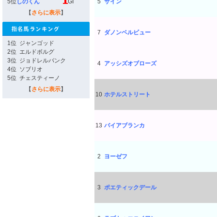
5位
しのくん
GI
5
サイン
【
さらに表示
】
7
ダノンベルビュー
1位
ジャンゴッド
2位
エルドボルグ
3位
ジョドレルバンク
4
アッシズオブローズ
4位
ソブリオ
5位
チェスティーノ
【
さらに表示
】
10
ホテルストリート
13
バイアブランカ
2
ヨーゼフ
3
ポエティックデール