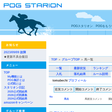
POGスタリオン POGをも
2023/09/09 故障
★更新不具合復旧
TOP
＞
グループTOP
＞ 馬一覧
一覧
最新状況
ランキング
TOP
入札
落札結果
ルール説明
My機能とは
POG集計とは
tomabechi
プロフィール
公式戦とは
スタリオン日記
2025公式戦結果
2026公式戦募集
No
2024公式戦結果
馬名
馬状況コメント
開
amazonキャンペーン