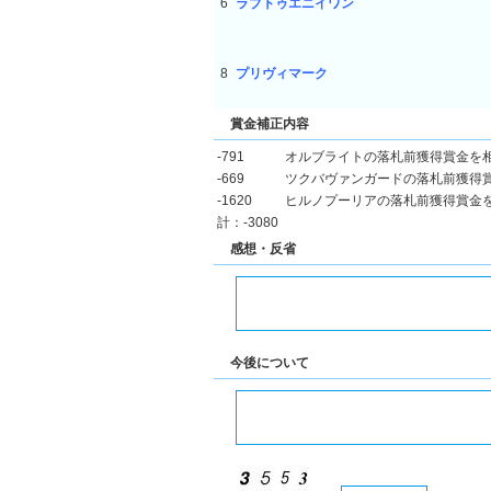
6
ラブトゥエニイワン
8
プリヴィマーク
賞金補正内容
-791
オルブライトの落札前獲得賞金を
-669
ツクバヴァンガードの落札前獲得
-1620
ヒルノプーリアの落札前獲得賞金
計：-3080
感想・反省
今後について