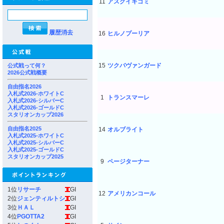
11
アスクイキゴミ
履歴消去
16
ヒルノプーリア
15
ツクバヴァンガード
公式戦って何？
2026公式戦概要
自由指名2026
入札式2026-ホワイトC
1
トランスマーレ
入札式2026-シルバーC
入札式2026-ゴールドC
スタリオンカップ2026
自由指名2025
14
オルブライト
入札式2025-ホワイトC
入札式2025-シルバーC
入札式2025-ゴールドC
スタリオンカップ2025
9
ページターナー
1位
リサーチ
GI
12
アメリカンコール
2位
ジェンティルトシ
GI
3位
ＨＡＬ
GI
4位
PGOTTA2
GI