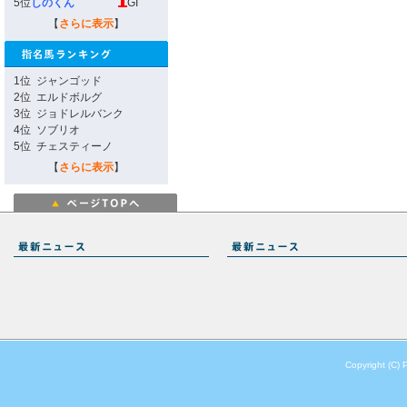
5位
しのくん
GI
【
さらに表示
】
1位
ジャンゴッド
2位
エルドボルグ
3位
ジョドレルバンク
4位
ソブリオ
5位
チェスティーノ
【
さらに表示
】
Copyright (C) 