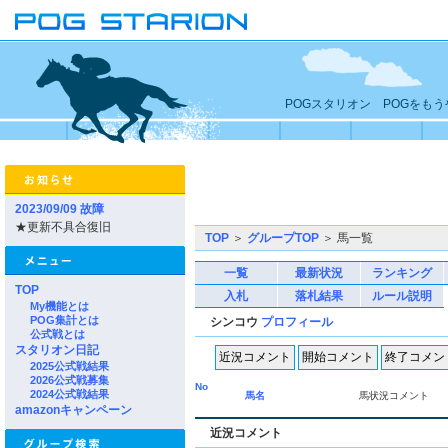
POGスタリオン POGをも
2023/09/09 故障
★更新不具合復旧
TOP
＞
グループTOP
＞ 馬一覧
一覧
最新状況
ランキング
TOP
入札
落札結果
ルール説明
My機能とは
POG集計とは
シンコウ
プロフィール
公式戦とは
スタリオン日記
2025公式戦結果
2026公式戦募集
No
2024公式戦結果
馬名
馬状況コメント
amazonキャンペーン
近況コメント