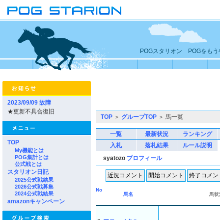
POGスタリオン POGをも
2023/09/09 故障
★更新不具合復旧
TOP
＞
グループTOP
＞ 馬一覧
一覧
最新状況
ランキング
TOP
入札
落札結果
ルール説明
My機能とは
POG集計とは
syatozo
プロフィール
公式戦とは
スタリオン日記
2025公式戦結果
2026公式戦募集
No
2024公式戦結果
馬名
馬状
amazonキャンペーン