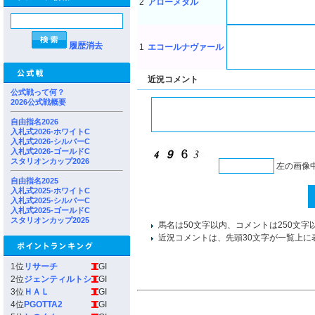
2
アローメタル
履歴消去
1
エコールナヴァール
近況コメント
公式戦って何？
2026公式戦概要
自由指名2026
入札式2026-ホワイトC
入札式2026-シルバーC
入札式2026-ゴールドC
スタリオンカップ2026
左の画像
自由指名2025
入札式2025-ホワイトC
入札式2025-シルバーC
入札式2025-ゴールドC
スタリオンカップ2025
馬名は50文字以内、コメントは250文字
近況コメントは、先頭30文字が一覧上に
1位
リサーチ
GI
2位
ジェンティルトシ
GI
3位
ＨＡＬ
GI
4位
PGOTTA2
GI