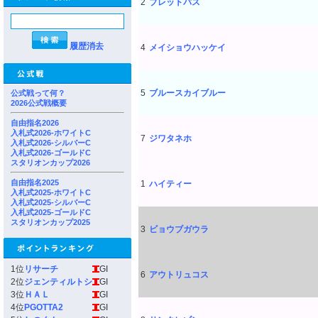
2
ブレットパス
履歴消去
4
メイショウハッケイ
5
ブルースカイブルー
公式戦って何？
2026公式戦概要
自由指名2026
入札式2026-ホワイトC
7
ジワタネホ
入札式2026-シルバーC
入札式2026-ゴールドC
スタリオンカップ2026
自由指名2025
1
ハイティー
入札式2025-ホワイトC
入札式2025-シルバーC
入札式2025-ゴールドC
スタリオンカップ2025
3
ビョウブガウラ
1位
リサーチ
GI
6
アウトリュコス
2位
ジェンティルトシ
GI
3位
ＨＡＬ
GI
4位
PGOTTA2
GI