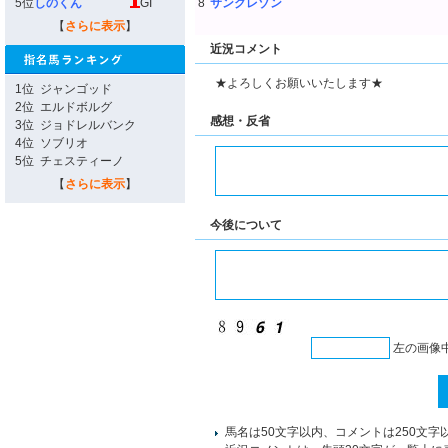
5位
しのくん
GI
8
サンクレゾン
【
さらに表示
】
近況コメント
★よろしくお願いいたします★
1位
ジャンゴッド
2位
エルドボルグ
感想・反省
3位
ジョドレルバンク
4位
ソブリオ
5位
チェスティーノ
【
さらに表示
】
今後について
左の画像
馬名は50文字以内、コメントは250文字