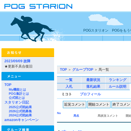
POGスタリオン POGをも
2023/09/09 故障
★更新不具合復旧
TOP
＞
グループTOP
＞ 馬一覧
一覧
最新状況
ランキング
TOP
入札
落札結果
ルール説明
My機能とは
POG集計とは
ミコト
プロフィール
公式戦とは
スタリオン日記
2025公式戦結果
2026公式戦募集
No
2024公式戦結果
馬名
馬状況コメント
開
amazonキャンペーン