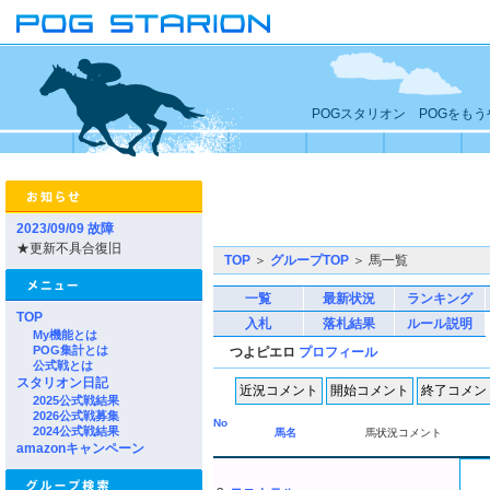
POGスタリオン POGをも
2023/09/09 故障
★更新不具合復旧
TOP
＞
グループTOP
＞ 馬一覧
一覧
最新状況
ランキング
TOP
入札
落札結果
ルール説明
My機能とは
POG集計とは
つよピエロ
プロフィール
公式戦とは
スタリオン日記
2025公式戦結果
2026公式戦募集
No
2024公式戦結果
馬名
馬状況コメント
amazonキャンペーン