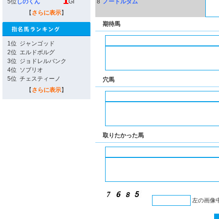
5位
しのくん
GI
8
ノートルダム
【
さらに表示
】
期待馬
1位
ジャンゴッド
2位
エルドボルグ
3位
ジョドレルバンク
4位
ソブリオ
5位
チェスティーノ
穴馬
【
さらに表示
】
取りたかった馬
左の画像