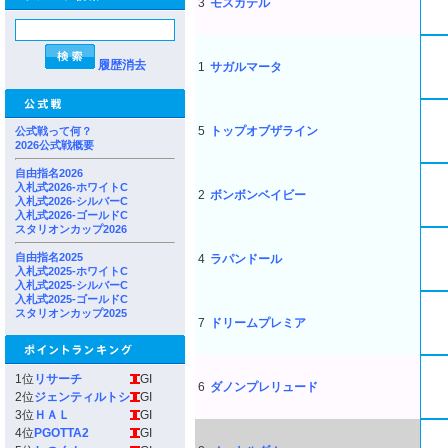
3
モスカテル
履歴消去
1
サガルマータ
5
トップオブザライン
公式戦って何？
2026公式戦概要
自由指名2026
入札式2026-ホワイトC
2
ボンボンベイビー
入札式2026-シルバーC
入札式2026-ゴールドC
スタリオンカップ2026
自由指名2025
4
ラパンドール
入札式2025-ホワイトC
入札式2025-シルバーC
入札式2025-ゴールドC
スタリオンカップ2025
7
ドリームプレミア
1位
リサーチ
GI
6
ダノンプレリュード
2位
ジェンティルトシ
GI
3位
ＨＡＬ
GI
4位
PGOTTA2
GI