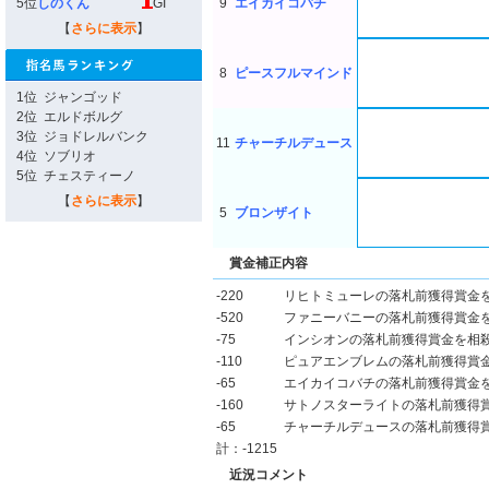
5位
しのくん
GI
9
エイカイコバチ
【
さらに表示
】
8
ピースフルマインド
1位
ジャンゴッド
2位
エルドボルグ
3位
ジョドレルバンク
11
チャーチルデュース
4位
ソブリオ
5位
チェスティーノ
【
さらに表示
】
5
ブロンザイト
賞金補正内容
-220
リヒトミューレの落札前獲得賞金
-520
ファニーバニーの落札前獲得賞金
-75
インシオンの落札前獲得賞金を相
-110
ピュアエンブレムの落札前獲得賞
-65
エイカイコバチの落札前獲得賞金
-160
サトノスターライトの落札前獲得
-65
チャーチルデュースの落札前獲得
計：-1215
近況コメント