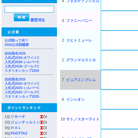
4
フォルテアンジェロ
履歴消去
3
ファニーバニー
2
リヒトミューレ
公式戦って何？
2026公式戦概要
自由指名2026
入札式2026-ホワイトC
1
グランマエストロ
入札式2026-シルバーC
入札式2026-ゴールドC
スタリオンカップ2026
自由指名2025
7
ピュアエンブレム
入札式2025-ホワイトC
入札式2025-シルバーC
入札式2025-ゴールドC
スタリオンカップ2025
6
インシオン
1位
リサーチ
GI
10
サトノスターライト
2位
ジェンティルトシ
GI
3位
ＨＡＬ
GI
4位
PGOTTA2
GI