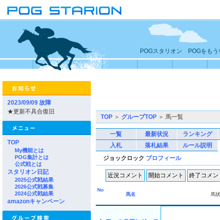
POGスタリオン POGをも
2023/09/09 故障
★更新不具合復旧
TOP
＞
グループTOP
＞ 馬一覧
一覧
最新状況
ランキング
TOP
入札
落札結果
ルール説明
My機能とは
POG集計とは
ジョックロック
プロフィール
公式戦とは
スタリオン日記
2025公式戦結果
2026公式戦募集
No
2024公式戦結果
馬名
馬
amazonキャンペーン