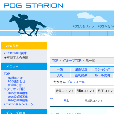
POGスタリオン POGをも
2023/09/09 故障
★更新不具合復旧
TOP
＞
グループTOP
＞ 馬一覧
一覧
最新状況
ランキング
TOP
入札
落札結果
ルール説明
My機能とは
POG集計とは
たかさん
プロフィール
公式戦とは
スタリオン日記
2025公式戦結果
2026公式戦募集
No
2024公式戦結果
馬名
馬状況コメント
amazonキャンペーン