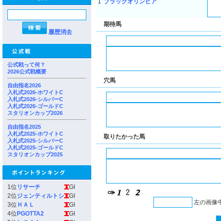
1
ブラックオリンピア
期待馬
履歴消去
公式戦って何？
2026公式戦概要
穴馬
自由指名2026
入札式2026-ホワイトC
入札式2026-シルバーC
入札式2026-ゴールドC
スタリオンカップ2026
自由指名2025
入札式2025-ホワイトC
取りたかった馬
入札式2025-シルバーC
入札式2025-ゴールドC
スタリオンカップ2025
1位
リサーチ
GI
2位
ジェンティルトシ
GI
左の画像
3位
ＨＡＬ
GI
4位
PGOTTA2
GI